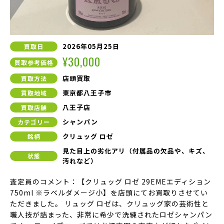
2026年05月25日
買取日
¥30,000
買取参考価格
店頭買取
買取方法
東京都八王子市
買取地域
八王子店
買取店舗
シャンパン
カテゴリー
クリュッグ ロゼ
銘柄
見た目上の劣化アリ（付属品の欠品や、キズ、
状態
汚れなど）
査定員のコメント：【クリュッグ ロゼ 29EMEエディション
750ml ※ラベルダメージ小】を店頭にてお買取りさせてい
ただきました。 リュッグ ロゼは、クリュッグ家の芸術性と
職人技が詰まった、非常に希少で洗練されたロゼシャンパン