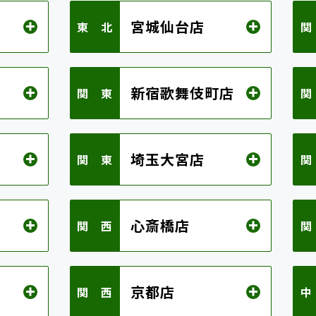
宮城仙台店
東 北
関
新宿歌舞伎町店
関 東
関
埼玉大宮店
関 東
関
心斎橋店
関 西
関
京都店
関 西
中