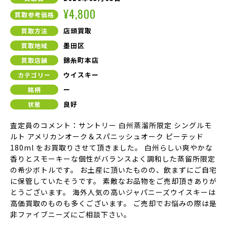
¥4,800
買取参考価格
店頭買取
買取方法
墨田区
買取地域
錦糸町本店
買取店舗
ウイスキー
カテゴリー
ー
銘柄
良好
状態
査定員のコメント：サントリー 白州蒸溜所限定 シングルモ
ルト アメリカンオーク＆スパニッシュオーク ピーテッド
180ml をお買取りさせて頂きました。 白州らしい爽やかな
香りとスモーキーな個性がバランスよく調和した蒸留所限定
の希少ボトルです。 お土産に頂いたものの、飲まずにご自宅
に保管していたそうです。 素敵なお品物をご売却頂きありが
とうございます。 海外人気の高いジャパニーズウイスキーは
高価買取のものも多くございます。 ご売却でお悩みの際は是
非ファイブニーズにご相談下さい。