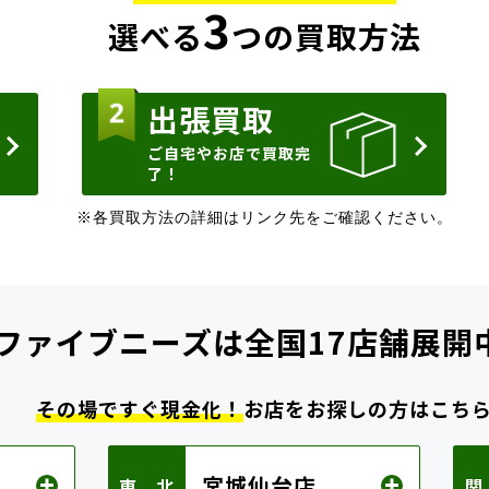
3
選べる
つの買取方法
出張買取
ご自宅やお店で買取完
了！
※各買取方法の詳細はリンク先をご確認ください。
ファイブニーズは
全国17店舗展開
その場ですぐ現金化！
お店をお探しの方はこち
宮城仙台店
東 北
関