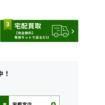
宅配買取
【完全無料】
専用キットで送るだけ
中！
ら
宇都宮店
 東