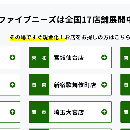
ファイブニーズは
全国17店舗展開
その場ですぐ現金化！
お店をお探しの方はこち
宮城仙台店
東 北
関
新宿歌舞伎町店
関 東
関
埼玉大宮店
関 東
関