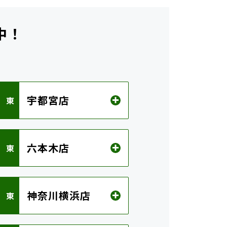
中！
ら
宇都宮店
 東
六本木店
 東
神奈川横浜店
 東