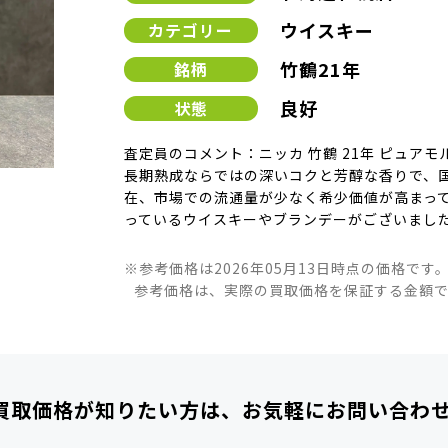
ウイスキー
カテゴリー
竹鶴21年
銘柄
良好
状態
査定員のコメント：ニッカ 竹鶴 21年 ピュアモル
長期熟成ならではの深いコクと芳醇な香りで、国
在、市場での流通量が少なく希少価値が高まって
っているウイスキーやブランデーがございまし
※参考価格は2026年05月13日時点の価格です
参考価格は、実際の買取価格を保証する金額
買取価格が知りたい方は、
お気軽にお問い合わ