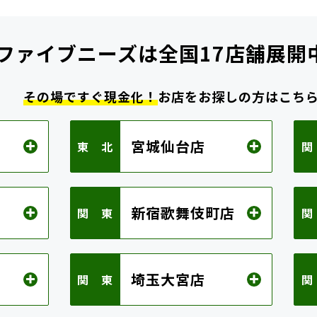
ファイブニーズは
全国17店舗展開
その場ですぐ現金化！
お店をお探しの方はこち
宮城仙台店
東 北
関
新宿歌舞伎町店
関 東
関
埼玉大宮店
関 東
関