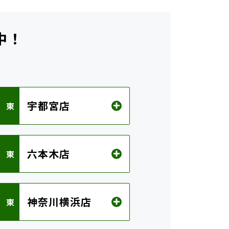
中！
ら
宇都宮店
 東
六本木店
 東
神奈川横浜店
 東