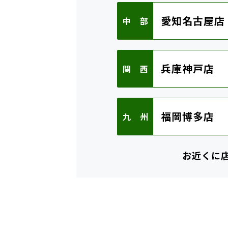
愛知名古屋店
中 部
兵庫神戸店
関 西
福岡博多店
九 州
お近くに