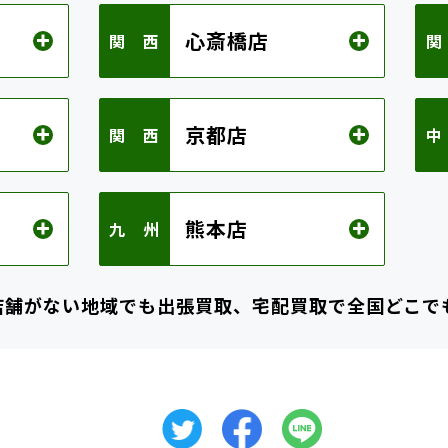
心斎橋店
関 西
関
京都店
関 西
中
熊本店
九 州
店舗がない地域でも
出張買取、宅配買取で全国どこで