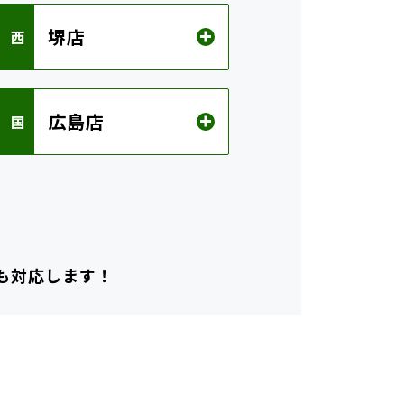
堺店
 西
広島店
 国
も対応します！