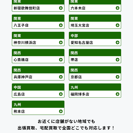
お近くに店舗がない地域でも
出張買取、宅配買取で全国どこでも対応します！