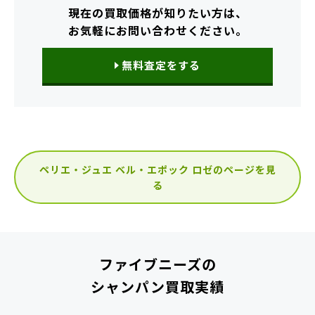
現在の買取価格が知りたい方は、
お気軽にお問い合わせください。
無料査定をする
ペリエ・ジュエ ベル・エポック ロゼのページを見
る
ファイブニーズの
シャンパン買取実績