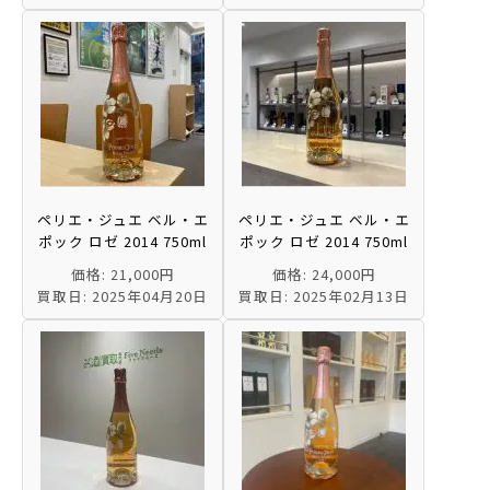
ペリエ・ジュエ ベル・エ
ペリエ・ジュエ ベル・エ
ポック ロゼ 2014 750ml
ポック ロゼ 2014 750ml
価格: 21,000円
価格: 24,000円
買取日: 2025年04月20日
買取日: 2025年02月13日