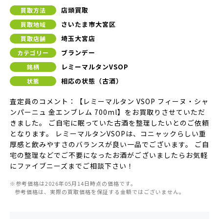
店頭買取
買取方法
さいたま市大宮区
買取地域
埼玉大宮店
買取店舗
ブランデー
カテゴリー
レミーマルタンVSOP
銘柄
相応の状態（古酒）
状態
査定員のコメント：【レミーマルタン VSOP フィーヌ・シャ
ンパーニュ 金エンブレム 700ml】をお買取りさせていただ
きました。 ご自宅に眠っていた古酒を整理したいとのご依頼
となります。 レミーマルタンVSOPは、コニャックらしい重
厚感と飲みやすさのバランスが良い一品でございます。 ご自
宅の整理などでご不要になったお酒がございましたらお気軽
にファイブニーズまでご相談下さい！
※参考価格は2026年05月14日時点の価格です。
参考価格は、実際の買取価格を保証する金額ではございません。