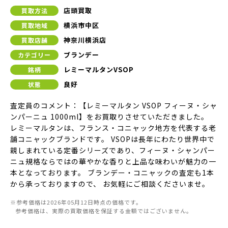
店頭買取
買取方法
横浜市中区
買取地域
神奈川横浜店
買取店舗
ブランデー
カテゴリー
レミーマルタンVSOP
銘柄
良好
状態
査定員のコメント：【レミーマルタン VSOP フィーヌ・シャ
ンパーニュ 1000ml】をお買取りさせていただきました。
レミーマルタンは、フランス・コニャック地方を代表する老
舗コニャックブランドです。 VSOPは長年にわたり世界中で
親しまれている定番シリーズであり、フィーヌ・シャンパー
ニュ規格ならではの華やかな香りと上品な味わいが魅力の一
本となっております。 ブランデー・コニャックの査定も1本
から承っておりますので、 お気軽にご相談くださいませ。
※参考価格は2026年05月12日時点の価格です。
参考価格は、実際の買取価格を保証する金額ではございません。