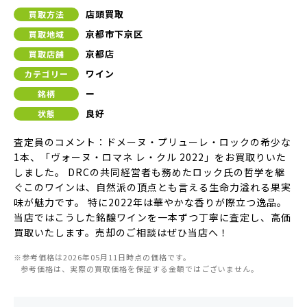
店頭買取
買取方法
京都市下京区
買取地域
京都店
買取店舗
ワイン
カテゴリー
ー
銘柄
良好
状態
査定員のコメント：ドメーヌ・プリューレ・ロックの希少な
1本、「ヴォーヌ・ロマネ レ・クル 2022」をお買取りいた
しました。 DRCの共同経営者も務めたロック氏の哲学を継
ぐこのワインは、自然派の頂点とも言える生命力溢れる果実
味が魅力です。 特に2022年は華やかな香りが際立つ逸品。
当店ではこうした銘醸ワインを一本ずつ丁寧に査定し、高価
買取いたします。売却のご相談はぜひ当店へ！
※参考価格は2026年05月11日時点の価格です。
参考価格は、実際の買取価格を保証する金額ではございません。