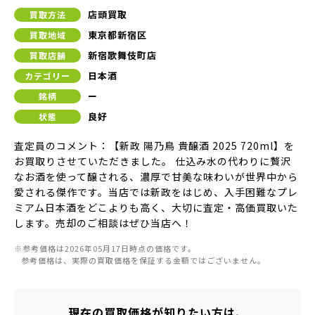
店頭買取
買取方法
東京都新宿区
買取地域
新宿歌舞伎町店
買取店舗
日本酒
カテゴリー
ー
銘柄
良好
状態
査定員のコメント：【新政 陽乃鳥 貴醸酒 2025 720ml】を
お買取りさせていただきました。 仕込み水の代わりに贅沢
なお酒を使って醸される、濃厚で甘美な味わいが世界中から
愛される傑作です。当店では新政をはじめ、入手困難なプレ
ミアム日本酒をどこよりも高く、大切に査定・高価買取いた
します。売却のご相談はぜひ当店へ！
※参考価格は2026年05月17日時点の価格です。
参考価格は、実際の買取価格を保証する金額ではございません。
現在の買取価格が知りたい方は、