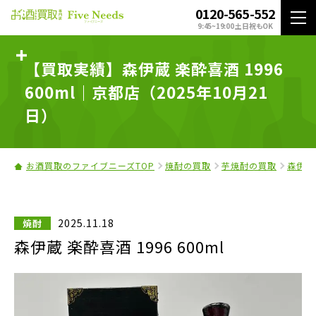
0120-565-552
9:45~19:00 土日祝もOK
【買取実績】森伊蔵 楽酔喜酒 1996
600ml｜京都店（2025年10月21
日）
お酒買取のファイブニーズTOP
焼酎の買取
芋焼酎の買取
森伊蔵
2025.11.18
焼酎
森伊蔵 楽酔喜酒 1996 600ml