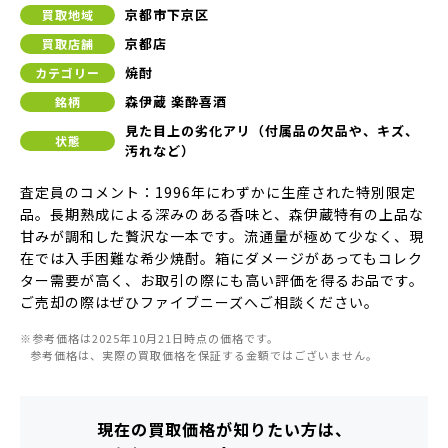
京都市下京区
買取地域
京都店
買取店舗
焼酎
カテゴリー
森伊蔵 楽酔喜酒
銘柄
見た目上の劣化アリ（付属品の欠品や、キズ、
状態
汚れなど）
査定員のコメント：1996年にわずかに生産された特別限定
品。長期熟成による深みのある香味と、森伊蔵特有の上品な
甘みが調和した贅沢な一本です。流通量が極めて少なく、現
在では入手困難な希少焼酎。箱にダメージがあってもコレク
ター需要が高く、お取引の際にも高い評価を得るお品です。
ご売却の際はぜひファイブニーズへご相談ください。
※参考価格は2025年10月21日時点の価格です。
参考価格は、実際の買取価格を保証する金額ではございません。
現在の買取価格が知りたい方は、