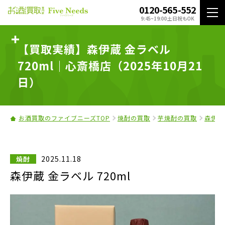
0120-565-552
9:45~19:00 土日祝もOK
【買取実績】森伊蔵 金ラベル
720ml｜心斎橋店（2025年10月21
日）
お酒買取のファイブニーズTOP
焼酎の買取
芋焼酎の買取
森伊蔵
2025.11.18
焼酎
森伊蔵 金ラベル 720ml