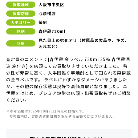
大阪市中央区
買取地域
心斎橋店
買取店舗
焼酎
カテゴリー
森伊蔵720ml
銘柄
見た目上の劣化アリ（付属品の欠品や、キズ、
状態
汚れなど）
査定員のコメント：[森伊蔵 金ラベル 720ml 25% 森伊蔵酒
造 箱付き] を店頭にてお買取りさせていただきました。 希
少性が非常に高く、入手困難な芋焼酎として知られる森伊蔵
の金ラベルです。 ラベルにわずかなダメージがありました
が、その他の保存状態は良好で高価買取となりました。 森
伊蔵をはじめ、プレミア焼酎の店頭・出張買取もぜひご相談
ください。
※参考価格は2025年10月21日時点の価格です。
参考価格は、実際の買取価格を保証する金額ではございません。