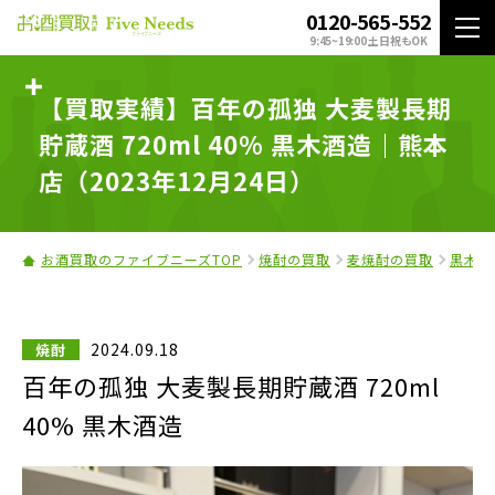
0120-565-552
9:45~19:00 土日祝もOK
【買取実績】百年の孤独 大麦製長期
貯蔵酒 720ml 40% 黒木酒造｜熊本
店（2023年12月24日）
お酒買取のファイブニーズTOP
焼酎の買取
麦焼酎の買取
黒木本
2024.09.18
焼酎
百年の孤独 大麦製長期貯蔵酒 720ml
40% 黒木酒造