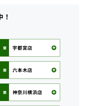
中！
ら
宇都宮店
 東
六本木店
 東
神奈川横浜店
 東