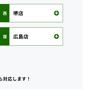
堺店
 西
広島店
 国
も対応します！