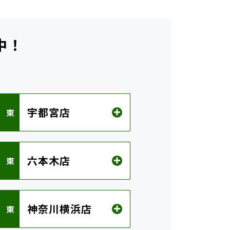
中！
ら
宇都宮店
 東
六本木店
 東
神奈川横浜店
 東