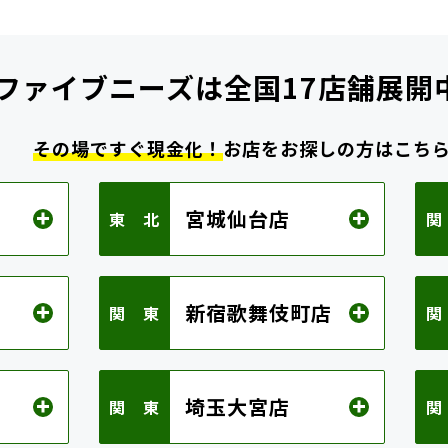
ファイブニーズは
全国17店舗展開
その場ですぐ現金化！
お店をお探しの方はこち
宮城仙台店
東 北
関
新宿歌舞伎町店
関 東
関
埼玉大宮店
関 東
関