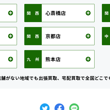
心斎橋店
関 西
関
京都店
関 西
中
熊本店
九 州
店舗がない地域でも
出張買取、宅配買取で全国どこで