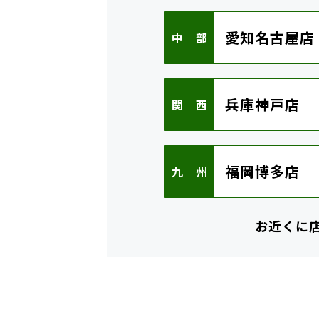
愛知名古屋店
中 部
兵庫神戸店
関 西
福岡博多店
九 州
お近くに