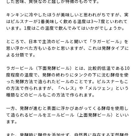
した苦味、爽快なのど越しが特徴のものです。
キンキンに冷やしたほうが美味しいと思われがちですが、
実
はピルスナーが1番美味しく飲める温度は3～7度
といわれて
います。1度はこの温度で飲んでみてはいかがでしょうか。
ところで、日本で主流のビールと聞いて「ラガービール」を
思い浮かべた方もいるかと思いますが、これは発酵タイプに
よる分類です。
ラガービール（下面発酵ビール）とは、比較的低温である10
度程度の温度で、発酵の終わりにタンクの下に沈む酵母を使
った発酵方法で造られたビールのことです。ピルスナーもこ
の方法で作られますが、「ヘレス」や「メルツェン」という
種類などのビールもこの方法で作られます。
一方、発酵が進むと表面に浮かびあがってくる
酵母を使用し
て造られるビールをエールビール（上面発酵ビール）
といい
ます。
また、発酵時に酵母を添加せず、自然界に存在する天然酵母