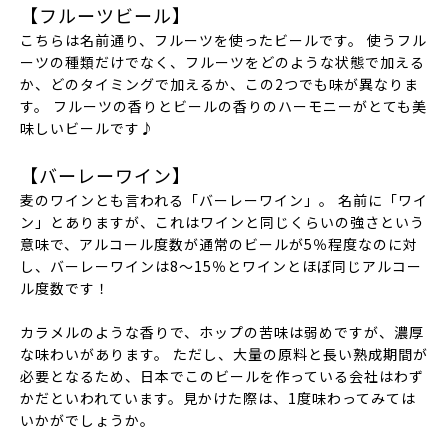
【フルーツビール】
こちらは名前通り、
フルーツを使ったビール
です。 使うフル
ーツの種類だけでなく、フルーツをどのような状態で加える
か、どのタイミングで加えるか、この2つでも味が異なりま
す。 フルーツの香りとビールの香りのハーモニーがとても美
味しいビールです♪
【バーレーワイン】
麦のワインとも言われる「バーレーワイン」。 名前に「ワイ
ン」とありますが、これはワインと同じくらいの強さという
意味で、アルコール度数が通常のビールが5％程度なのに対
し、バーレーワインは8～15％と
ワインとほぼ同じアルコー
ル度数
です！
カラメルのような香りで、ホップの苦味は弱めですが、濃厚
な味わいがあります。 ただし、
大量の原料と長い熟成期間が
必要
となるため、日本でこのビールを作っている会社はわず
かだといわれています。見かけた際は、1度味わってみては
いかがでしょうか。