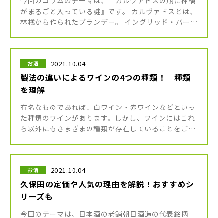
今回のコラムのテーマは、『カルヴァドスの瓶に林檎
がまるごと入っている謎』です。 カルヴァドスとは、
林檎から作られたブランデー。 イングリッド・バーグ
マン主演の名画「凱旋門」のシーンにも登場した、思
い出のお酒です。 さらに […]
2021.10.04
お酒
製法の違いによるワインの4つの種類！ 種類
を理解
有名なものであれば、白ワイン・赤ワインなどといっ
た種類のワインがあります。しかし、ワインにはこれ
ら以外にもさまざまの種類が存在していることをご存
知でしょうか。味・香り・風味・産地が異なるたくさ
んのワインがあるため、自分の […]
2021.10.04
お酒
久保田の定価や人気の理由を解説！おすすめシ
リーズも
今回のテーマは、日本酒の老舗朝日酒造の代表銘柄