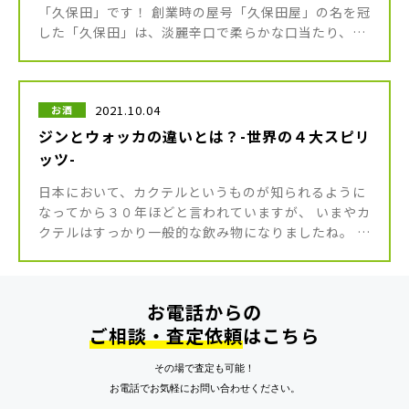
「久保田」です！ 創業時の屋号「久保田屋」の名を冠
した「久保田」は、淡麗辛口で柔らかな口当たり、あ
っさりとしながら深みとコクがあり、年齢・性別問わ
ず人気の高い日本酒です。 今 […]
2021.10.04
お酒
ジンとウォッカの違いとは？-世界の４大スピリ
ッツ-
日本において、カクテルというものが知られるように
なってから３０年ほどと言われていますが、 いまやカ
クテルはすっかり一般的な飲み物になりましたね。 カ
クテルには甘くて度数の低いものも多く、お酒が苦手
な方でも気軽に頼むことが […]
お電話からの
ご相談・査定依頼
はこちら
その場で査定も可能！
お電話でお気軽にお問い合わせください。