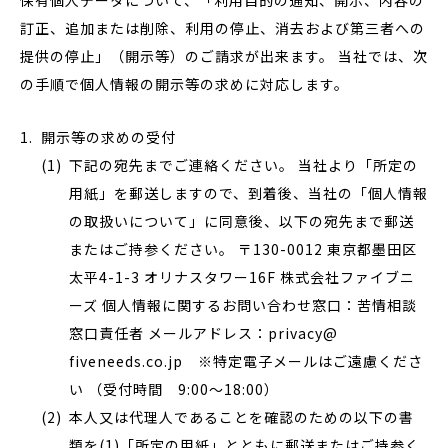
保有個人データについて、「利用目的の通知、開示、内容の
訂正、追加または削除、利用の停止、消去および第三者への
提供の停止」（開示等）のご請求が出来ます。 当社では、次
の手順で個人情報の開示等の求めに対応します。
開示等の求めの受付
下記の宛先までご連絡ください。 当社より「所定の
用紙」を郵送しますので、到着後、当社の「個人情報
の取扱いについて」に同意後、以下の宛先まで郵送
またはご持参ください。 〒130-0012 東京都墨田区
太平4-1-3 オリナスタワー16F 株式会社ファイブニ
ーズ 個人情報に関するお問い合わせ窓口：苦情相談
窓口責任者 メールアドレス：privacy@
fiveneeds.co.jp ※特定電子メールはご遠慮くださ
い （受付時間 9:00～18:00）
本人又は代理人であることを確認のための以下の書
類を(1)「所定の用紙」とともに郵送またはご持参く