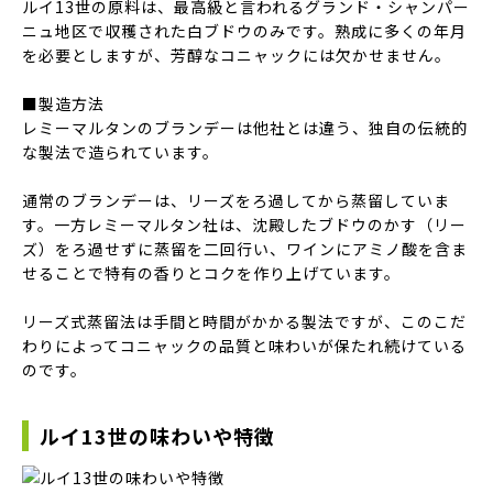
ルイ13世の原料は、最高級と言われるグランド・シャンパー
ニュ地区で収穫された白ブドウのみです。熟成に多くの年月
を必要としますが、芳醇なコニャックには欠かせません。
■製造方法
レミーマルタンのブランデーは他社とは違う、独自の伝統的
な製法で造られています。
通常のブランデーは、リーズをろ過してから蒸留していま
す。一方レミーマルタン社は、沈殿したブドウのかす（リー
ズ）をろ過せずに蒸留を二回行い、ワインにアミノ酸を含ま
せることで特有の香りとコクを作り上げています。
リーズ式蒸留法は手間と時間がかかる製法ですが、このこだ
わりによってコニャックの品質と味わいが保たれ続けている
のです。
ルイ13世の味わいや特徴