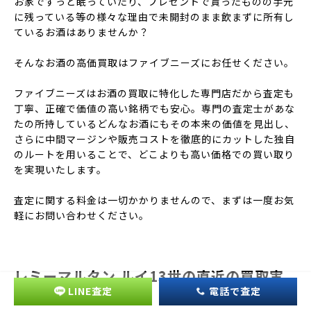
お家でずっと眠っていたり、プレゼントで貰ったものの手元
に残っている等の様々な理由で未開封のまま飲まずに所有し
ているお酒はありませんか？
そんなお酒の高価買取はファイブニーズにお任せください。
ファイブニーズはお酒の買取に特化した専門店だから査定も
丁寧、正確で価値の高い銘柄でも安心。専門の査定士があな
たの所持しているどんなお酒にもその本来の価値を見出し、
さらに中間マージンや販売コストを徹底的にカットした独自
のルートを用いることで、どこよりも高い価格での買い取り
を実現いたします。
査定に関する料金は一切かかりませんので、まずは一度お気
軽にお問い合わせください。
レミーマルタン ルイ13世の直近の買取実
LINE査定
電話で査定
績