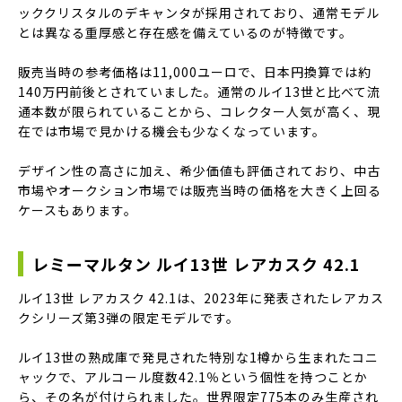
ッククリスタルのデキャンタが採用されており、通常モデル
とは異なる重厚感と存在感を備えているのが特徴です。
販売当時の参考価格は11,000ユーロで、日本円換算では約
140万円前後とされていました。通常のルイ13世と比べて流
通本数が限られていることから、コレクター人気が高く、現
在では市場で見かける機会も少なくなっています。
デザイン性の高さに加え、希少価値も評価されており、中古
市場やオークション市場では販売当時の価格を大きく上回る
ケースもあります。
レミーマルタン ルイ13世 レアカスク 42.1
ルイ13世 レアカスク 42.1は、2023年に発表されたレアカス
クシリーズ第3弾の限定モデルです。
ルイ13世の熟成庫で発見された特別な1樽から生まれたコニ
ャックで、アルコール度数42.1％という個性を持つことか
ら、その名が付けられました。世界限定775本のみ生産され