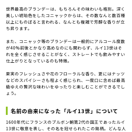
世界最高のブランデーは、もちろんその味わいも格別。深く
美しい琥珀色をしたコニャックからは、その数なんと数百種
以上にものぼると言われる、なんとも複雑で芳醇な香りが立
ち昇ります。
また、コニャック等のブランデーは一般的にアルコール度数
が40%前後とかなり高めなのにも関わらず、ルイ13世はそ
れを全く感じさせることがなく、ストレートでも飲みやすい
仕上がりとなっているのも特徴。
果実のフレッシュさや花のフローラルな香り、更にはナッツ
などのスパイシーさも程よく感じられ、一度口に含めば最高
級ゆえの贅沢な味わいをゆったりと楽しむことができるでし
ょう。
名前の由来になった「ルイ13世」について
1600年代にフランスのブルボン朝第2代の国王であったルイ
13世に敬意を表し、その名を冠せられたこの銘柄。どんな人