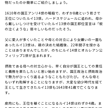
物だったのか簡単にご紹介しましょう。
1610年の国王アンリ4世の暗殺で、わずか8歳という若さで
王位についたルイ13世。ハードスケジュールに追われ、母か
ら厳しいしつけを受けていたルイ13世の国王即位宣言は「蚊
の泣くような」弱々しいものだったそう。
父に愛人が多くいたことや母との対立により女嫌いの一面も
あったルイ13世は、親の決めた結婚後、22年間子を授かる
ことはありませんでしたが、のちにルイ14世とオルレアン公
フィリップ1世が生まれます。
摂政である母への対立心から、早く自分が国王としての責任
と義務を果たしたいと思い始めますが、国王政治と摂政政治
で勢力がひっくり返るようなこともたびたび。 そんな母と
もいずれ和解することになりますが、大変な幼少時代を経て
王として生きてきたルイ13世も1643年41歳で亡くなりま
す。
皮肉にも、王位を継ぐことになるルイ14世はわずか4歳。ま