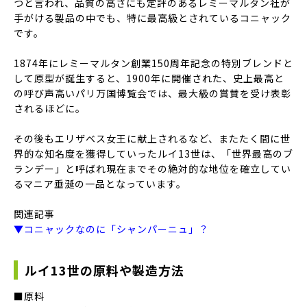
つと言われ、品質の高さにも定評のあるレミーマルタン社が
手がける製品の中でも、特に最高級とされているコニャック
です。
1874年にレミーマルタン創業150周年記念の特別ブレンドと
して原型が誕生すると、1900年に開催された、史上最高と
の呼び声高いパリ万国博覧会では、最大級の賞賛を受け表彰
されるほどに。
その後もエリザベス女王に献上されるなど、またたく間に世
界的な知名度を獲得していったルイ13世は、「世界最高のブ
ランデー」と呼ばれ現在までその絶対的な地位を確立してい
るマニア垂涎の一品となっています。
関連記事
▼コニャックなのに「シャンパーニュ」？
ルイ13世の原料や製造方法
■原料