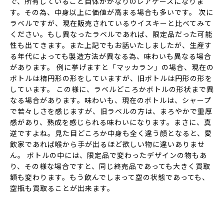
で、所有していること自体がかなりのレアケースになりま
す。その為、中身以上に価値が高まる場合も多いです。 次に
ラベルですが、現在販売されているウイスキーと比べてみて
ください。もし異なったラベルであれば、限定品だった可能
性も出てきます。また上記でもお話いたしましたが、生産す
る年代によっても製造方法が異なる為、味わいも異なる場合
があります。 例に挙げますと「マッカラン」の場合、現在の
ボトルは楕円形の形をしていますが、旧ボトルは円形の形を
しています。 この様に、ラベルどころかボトルの形状まで異
なる場合があります。味わいも、現在のボトルは、シャープ
で若々しさを感じますが、旧ラベルの方は、まろやかで重厚
感があり、熟成を感じられる味わいになります。まさに、真
逆ですよね。見た目どころか中身も全く違う顔となると、愛
飲家であれば喉から手が出るほど欲しい物に違いありませ
ん。 ボトルの中には、限定品で変わったデザインの物もあ
り、その様な場合ですと、同じ終売品であっても大きく買取
額も変わります。もう飲んでしまって空の状態であっても、
空瓶も買取ることが出来ます。