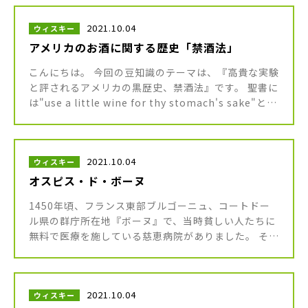
2021.10.04
ウィスキー
アメリカのお酒に関する歴史「禁酒法」
こんにちは。 今回の豆知識のテーマは、『高貴な実験
と評されるアメリカの黒歴史、禁酒法』です。 聖書に
は"use a little wine for thy stomach's sake"とい
う名言があります。 これは「汝 […]
2021.10.04
ウィスキー
オスピス・ド・ボーヌ
1450年頃、フランス東部ブルゴーニュ、コートドー
ル県の群庁所在地『ボーヌ』で、当時貧しい人たちに
無料で医療を施している慈恵病院がありました。 その
名は『オスピス・ド・ボーヌ』、直訳すると『ボーヌ
の病院』。 その費用は、 […]
2021.10.04
ウィスキー