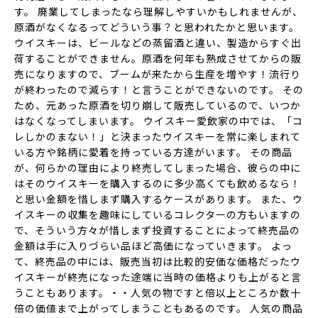
す。 廃業してしまったなら理解しやすいかもしれませんが、
原酒がなくなるってどういう事？と思われたかと思います。
ウイスキーは、ビールなどの蒸留酒と違い、製造からすぐ出
荷することができません。原酒を何年も熟成させてからの販
売になりますので、ブームが来たから生産を増やす！流行り
が終わったので減らす！と言うことができないのです。 その
ため、元あった原酒を切り崩して販売しているので、いつか
はなくなってしまいます。 ウイスキー愛飲家の中では、「コ
レしかのまない！」と決まったウイスキーを常に楽しまれて
いる方や銘柄に愛着を持っている方達がいます。 その商品
が、何らかの理由により終売してしまった場合、彼らの中に
はそのウイスキーを購入するのに多少高くても飲めるなら！
と思い金額を惜しまず購入するケースがあります。 また、ウ
イスキーの収集を趣味にしているコレクターの方もいますの
で、そういう方々が惜しまず投資することによって終売品の
金額は手に入りづらい品ほど高価になっていきます。 よっ
て、終売品の中には、販売当初は比較的安価な価格だったウ
イスキーが終売になった途端に当時の価格よりも上がると言
うこともあります。・・人気の物ですと倍以上ところか数十
倍の価値まで上がってしまうこともあるのです。 人気の商品