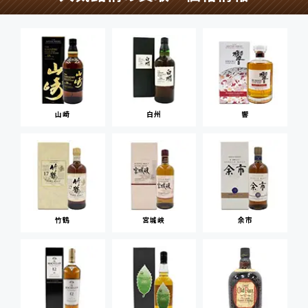
山崎
白州
響
竹鶴
宮城峡
余市