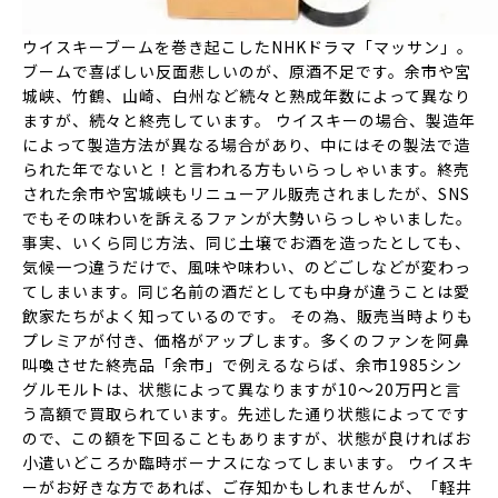
ウイスキーブームを巻き起こしたNHKドラマ「マッサン」。
ブームで喜ばしい反面悲しいのが、原酒不足です。
余市や宮
城峡、竹鶴、山崎、白州など続々と熟成年数によって異なり
ますが、続々と終売
しています。 ウイスキーの場合、製造年
によって製造方法が異なる場合があり、中にはその製法で造
られた年でないと！と言われる方もいらっしゃいます。終売
された余市や宮城峡もリニューアル販売されましたが、SNS
でもその味わいを訴えるファンが大勢いらっしゃいました。
事実、いくら同じ方法、同じ土壌でお酒を造ったとしても、
気候一つ違うだけで、風味や味わい、のどごしなどが変わっ
てしまいます。同じ名前の酒だとしても中身が違うことは愛
飲家たちがよく知っているのです。 その為、販売当時よりも
プレミアが付き、価格がアップします。多くのファンを阿鼻
叫喚させた終売品「余市」で例えるならば、余市1985シン
グルモルトは、状態によって異なりますが10～20万円と言
う高額で買取られています。先述した通り状態によってです
ので、この額を下回ることもありますが、状態が良ければお
小遣いどころか臨時ボーナスになってしまいます。 ウイスキ
ーがお好きな方であれば、ご存知かもしれませんが、「軽井