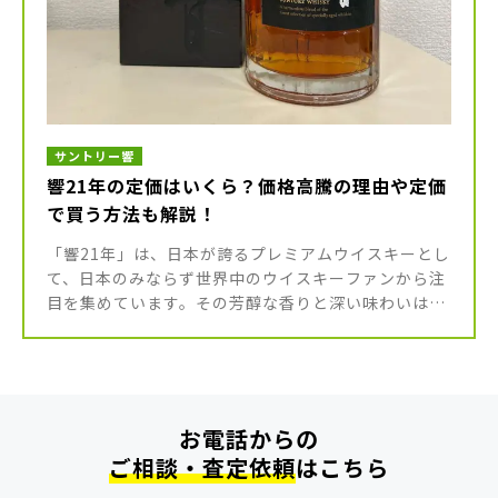
サントリー響
響21年の定価はいくら？価格高騰の理由や定価
で買う方法も解説！
「響21年」は、日本が誇るプレミアムウイスキーとし
て、日本のみならず世界中のウイスキーファンから注
目を集めています。その芳醇な香りと深い味わいは、
まさに特別な1本。 しかし近年は品薄状態が続き、価
格も高騰の一途をたどって […]
お電話からの
ご相談・査定依頼
はこちら