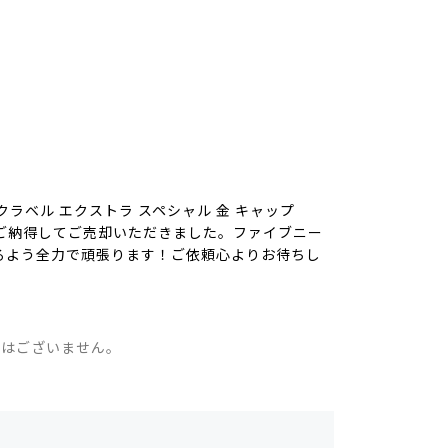
ー
）
ラベル エクストラ スペシャル 金 キャップ
にご納得してご売却いただきました。ファイブニー
るよう全力で頑張ります！ご依頼心よりお待ちし
。
ではございません。