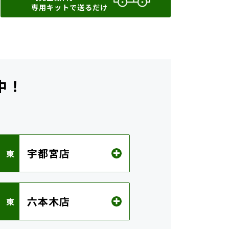
専用キットで送るだけ
中！
ら
宇都宮店
 東
六本木店
 東