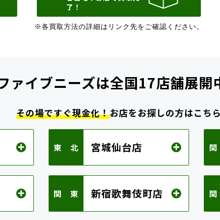
了！
※各買取方法の詳細はリンク先をご確認ください。
ファイブニーズは
全国17店舗展開
その場ですぐ現金化！
お店をお探しの方はこち
宮城仙台店
東 北
関
新宿歌舞伎町店
関 東
関