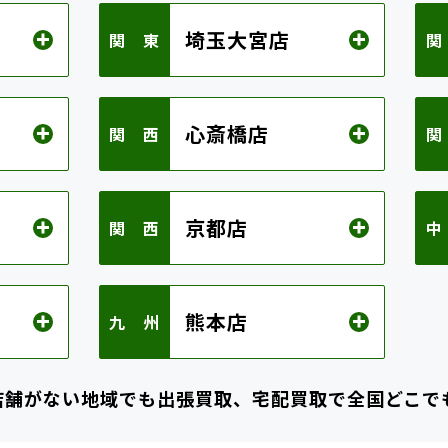
埼玉大宮店
関 東
関
心斎橋店
関 西
関
京都店
関 西
中
熊本店
九 州
店舗がない地域でも
出張買取、宅配買取で全国どこで