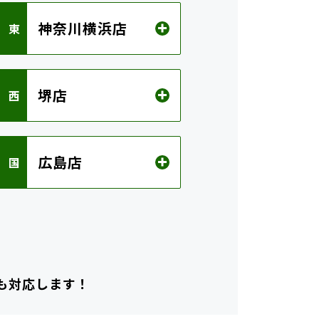
神奈川横浜店
 東
堺店
 西
広島店
 国
も対応します！