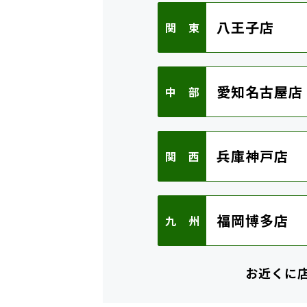
八王子店
関 東
愛知名古屋店
中 部
兵庫神戸店
関 西
福岡博多店
九 州
お近くに