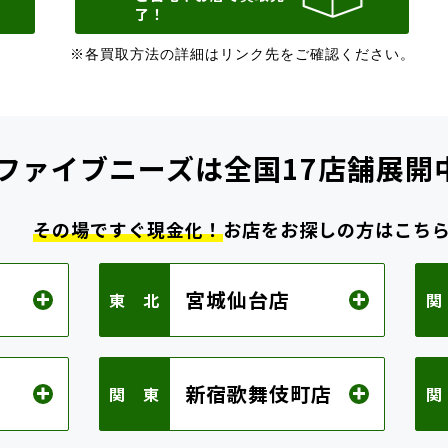
了！
※各買取方法の詳細はリンク先をご確認ください。
ファイブニーズは
全国17店舗展開
その場ですぐ現金化！
お店をお探しの方はこち
宮城仙台店
東 北
関
新宿歌舞伎町店
関 東
関