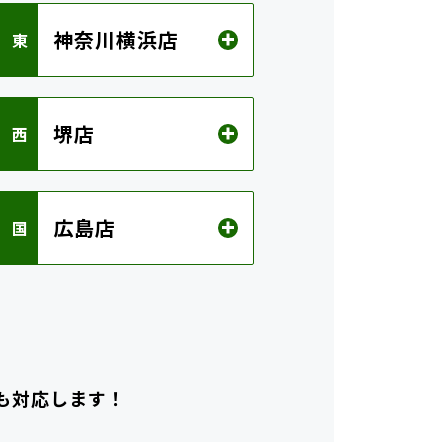
神奈川横浜店
 東
堺店
 西
広島店
 国
も対応します！