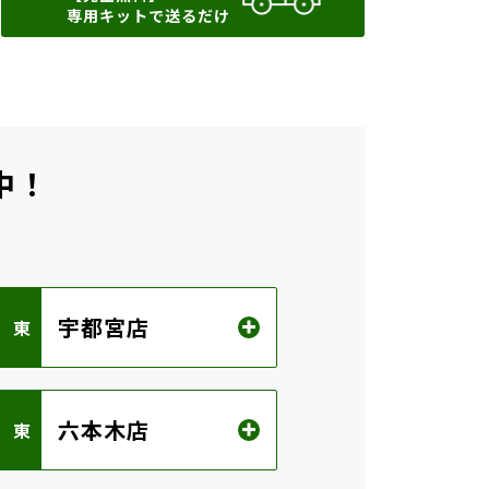
専用キットで送るだけ
中！
ら
宇都宮店
 東
六本木店
 東