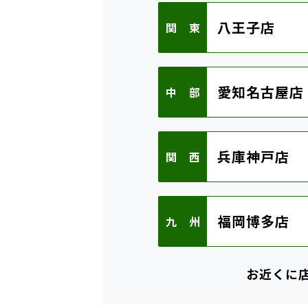
八王子店
関 東
愛知名古屋店
中 部
兵庫神戸店
関 西
福岡博多店
九 州
お近くに