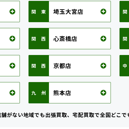
埼玉大宮店
関 東
関
心斎橋店
関 西
関
京都店
関 西
中
熊本店
九 州
店舗がない地域でも
出張買取、宅配買取で全国どこで