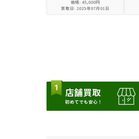
価格: 45,000円
買取日: 2025年07月01日
店舗買取
初めてでも安心！