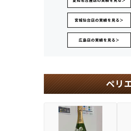
愛知名古屋店の実績を見る＞
宮城仙台店の実績を見る＞
広島店の実績を見る＞
ペリ