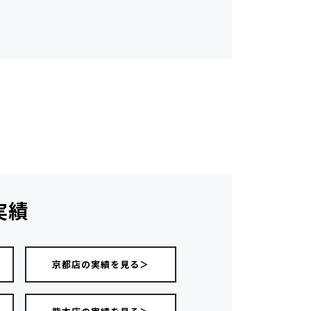
実績
京都店の実績を見る＞