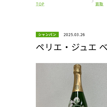
TOP
買取
2025.03.26
シャンパン
ペリエ・ジュエ ベル