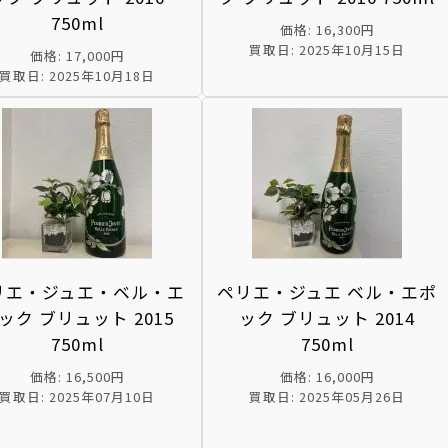
750ml
価格: 16,300円
買取日: 2025年10月15日
価格: 17,000円
買取日: 2025年10月18日
リエ・ジュエ・ベル・エ
ペリエ・ジュエ ベル・エポ
ック ブリュット 2015
ック ブリュット 2014
750ml
750ml
価格: 16,500円
価格: 16,000円
買取日: 2025年07月10日
買取日: 2025年05月26日