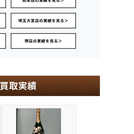
熊本店の実績を見る＞
＞
埼玉大宮店の実績を見る＞
堺店の実績を見る＞
の買取実績