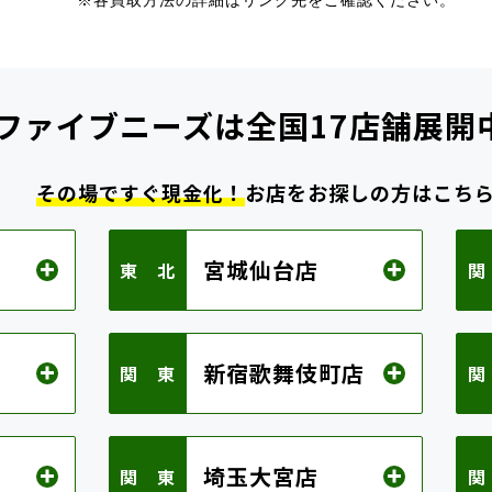
※各買取方法の詳細はリンク先をご確認ください。
ファイブニーズは
全国17店舗展開
その場ですぐ現金化！
お店をお探しの方はこち
宮城仙台店
東 北
関
新宿歌舞伎町店
関 東
関
埼玉大宮店
関 東
関