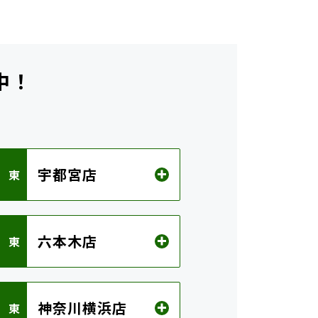
中！
ら
宇都宮店
 東
六本木店
 東
神奈川横浜店
 東