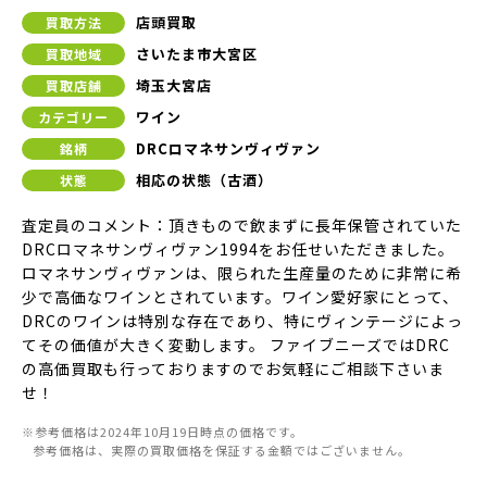
店頭買取
買取方法
さいたま市大宮区
買取地域
埼玉大宮店
買取店舗
ワイン
カテゴリー
DRCロマネサンヴィヴァン
銘柄
相応の状態（古酒）
状態
査定員のコメント：頂きもので飲まずに長年保管されていた
DRCロマネサンヴィヴァン1994をお任せいただきました。
ロマネサンヴィヴァンは、限られた生産量のために非常に希
少で高価なワインとされています。ワイン愛好家にとって、
DRCのワインは特別な存在であり、特にヴィンテージによっ
てその価値が大きく変動します。 ファイブニーズではDRC
の高価買取も行っておりますのでお気軽にご相談下さいま
せ！
※参考価格は2024年10月19日時点の価格です。
参考価格は、実際の買取価格を保証する金額ではございません。