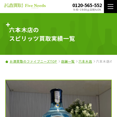
0120-565-552
9:45~19:00 土日祝もOK
六本木店の
スピリッツ買取実績一覧
お酒買取のファイブニーズTOP
店舗一覧
六本木店
六本木店のス