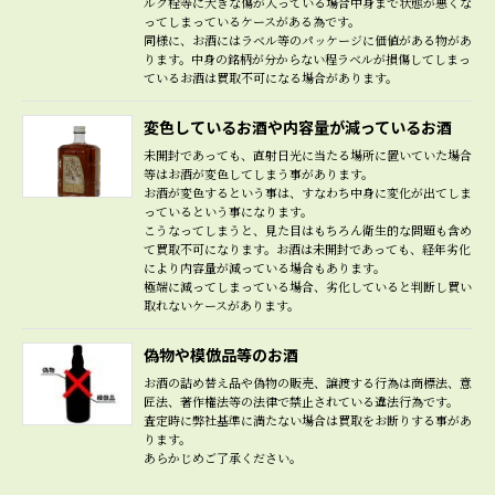
ルク栓等に大きな傷が入っている場合中身まで状態が悪くな
ってしまっているケースがある為です。
同様に、お酒にはラベル等のパッケージに価値がある物があ
ります。中身の銘柄が分からない程ラベルが損傷してしまっ
ているお酒は買取不可になる場合があります。
変色しているお酒や内容量が減っているお酒
未開封であっても、直射日光に当たる場所に置いていた場合
等はお酒が変色してしまう事があります。
お酒が変色するという事は、すなわち中身に変化が出てしま
っているという事になります。
こうなってしまうと、見た目はもちろん衛生的な問題も含め
て買取不可になります。お酒は未開封であっても、経年劣化
により内容量が減っている場合もあります。
極端に減ってしまっている場合、劣化していると判断し買い
取れないケースがあります。
偽物や模倣品等のお酒
お酒の詰め替え品や偽物の販売、譲渡する行為は商標法、意
匠法、著作権法等の法律で禁止されている違法行為です。
査定時に弊社基準に満たない場合は買取をお断りする事があ
ります。
あらかじめご了承ください。