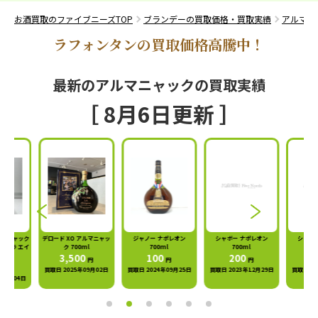
お酒買取のファイブニーズTOP
ブランデーの買取価格・買取実績
アルマニ
ラフォンタンの買取価格高騰中！
最新のアルマニャックの買取実績
［ 8月6日更新 ］
ルマニャック
デロード XO アルマニャッ
ジャノー ナポレオン
シャボー ナポレオン
シャボ
ストラ エイ
ク 700ml
700ml
700ml
ml
3,500
100
200
1
円
円
円
円
買取日 2025年09月02日
買取日 2024年09月25日
買取日 2023年12月29日
買取日 20
年12月04日