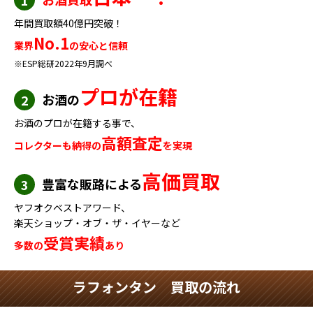
年間買取額40億円突破！
No.1
業界
の安心と信頼
※ESP総研2022年9月調べ
プロが在籍
お酒の
2
お酒のプロが在籍する事で、
高額査定
コレクターも納得の
を実現
高価買取
豊富な販路による
3
ヤフオクベストアワード、
楽天ショップ・オブ・ザ・イヤーなど
受賞実績
多数の
あり
ラフォンタン 買取の流れ