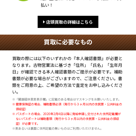
払い！
店頭買取の詳細はこちら
買取に必要なもの
買取の際には以下のいずれかの『本人確認書類』が必要と
なります。古物営業法に基づき
「住所」「氏名」「生年月
日」
が確認できる本人確認書類のご提示が必要です。補助
書類が必要な場合がございますので、ご注意ください。書
類をご用意の上、ご希望の方法で査定をお申し込みくださ
い。
※「臓器提供意思表示欄」に記載のある場合はマスキングをお願いいたします。
※ 健康保険証の場合、補助書類必須（発行から３ヶ月以内の住民票・公共料金の
領収証）
※ パスポートの場合、2020年2月4日以降に発給申請し交付された住所記載欄が
ないパスポートは補助書類（発行から３ヶ月以内の住民票・公共料金の領収
証）が必要です。
※表あるいは裏面に住所記載の無いものはご利用いただけません。