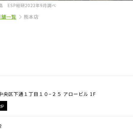
 ESP総研2022年9月調べ
店舗一覧
熊本店
央区下通１丁目１０−２５ アロービル 1F
2