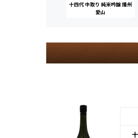
十四代 中取り 純米吟醸 播州
愛山
十