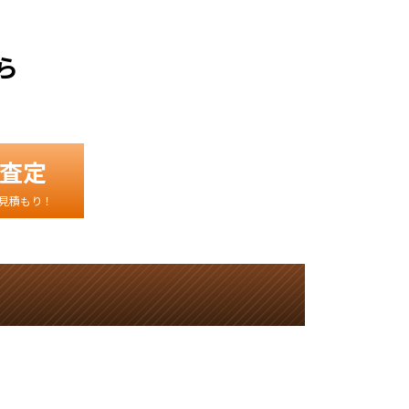
ら
査定
見積もり！