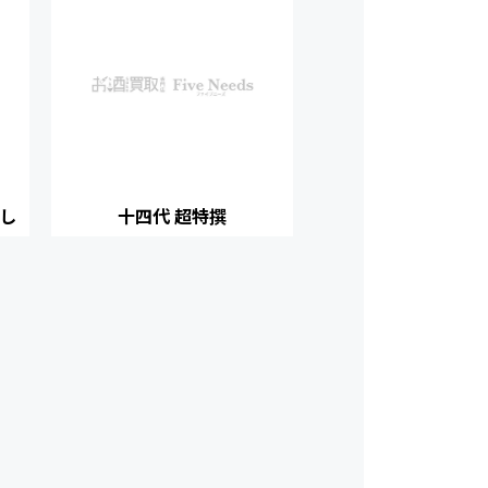
返し
十四代 超特撰