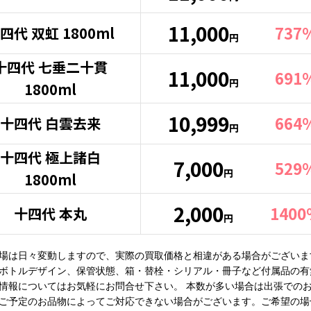
11,000
737
四代 双虹 1800ml
円
十四代 七垂二十貫
11,000
691
円
1800ml
10,999
664
十四代 白雲去来
円
十四代 極上諸白
7,000
529
円
1800ml
2,000
140
十四代 本丸
円
場は日々変動しますので、実際の買取価格と相違がある場合がございま
ボトルデザイン、保管状態、箱・替栓・シリアル・冊子など付属品の有
情報についてはお気軽にお問合せ下さい。 本数が多い場合は出張でのお
ご予定のお品物によってご対応できない場合がございます。ご希望の場