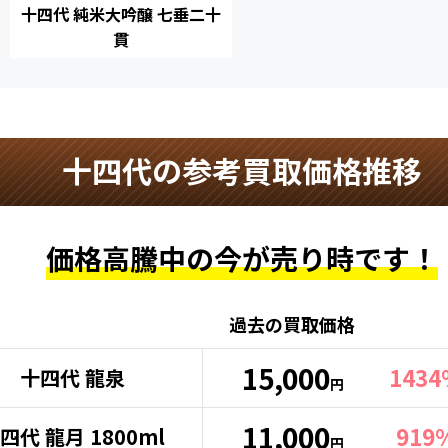
十四代 純米大吟醸 七垂二十
貫
十四代の参考買取価格推移
価格高騰中の
今が売り時です！
過去の買取価格
15,000
143
十四代 龍泉
円
11,000
919
四代 龍月 1800ml
円