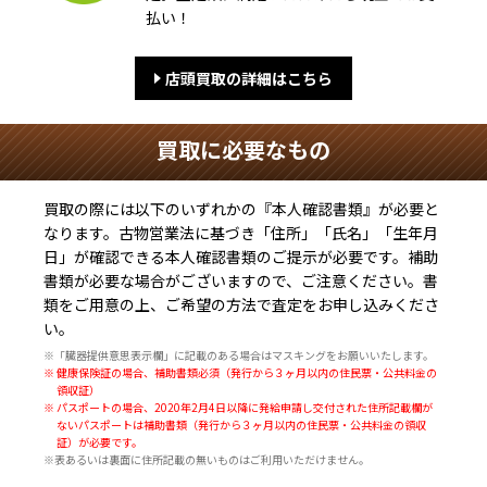
払い！
店頭買取の詳細はこちら
買取に必要なもの
買取の際には以下のいずれかの『本人確認書類』が必要と
なります。古物営業法に基づき
「住所」「氏名」「生年月
日」
が確認できる本人確認書類のご提示が必要です。補助
書類が必要な場合がございますので、ご注意ください。書
類をご用意の上、ご希望の方法で査定をお申し込みくださ
い。
※「臓器提供意思表示欄」に記載のある場合はマスキングをお願いいたします。
※ 健康保険証の場合、補助書類必須（発行から３ヶ月以内の住民票・公共料金の
領収証）
※ パスポートの場合、2020年2月4日以降に発給申請し交付された住所記載欄が
ないパスポートは補助書類（発行から３ヶ月以内の住民票・公共料金の領収
証）が必要です。
※表あるいは裏面に住所記載の無いものはご利用いただけません。