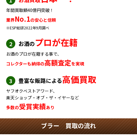
年間買取額40億円突破！
No.1
業界
の安心と信頼
※ESP総研2022年9月調べ
プロが在籍
お酒の
2
お酒のプロが在籍する事で、
高額査定
コレクターも納得の
を実現
高価買取
豊富な販路による
3
ヤフオクベストアワード、
楽天ショップ・オブ・ザ・イヤーなど
受賞実績
多数の
あり
ブラー 買取の流れ