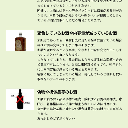
ルク栓等に大きな傷が入っている場合中身まで状態が悪くな
ってしまっているケースがある為です。
同様に、お酒にはラベル等のパッケージに価値がある物があ
ります。中身の銘柄が分からない程ラベルが損傷してしまっ
ているお酒は買取不可になる場合があります。
変色しているお酒や内容量が減っているお酒
未開封であっても、直射日光に当たる場所に置いていた場合
等はお酒が変色してしまう事があります。
お酒が変色するという事は、すなわち中身に変化が出てしま
っているという事になります。
こうなってしまうと、見た目はもちろん衛生的な問題も含め
て買取不可になります。お酒は未開封であっても、経年劣化
により内容量が減っている場合もあります。
極端に減ってしまっている場合、劣化していると判断し買い
取れないケースがあります。
偽物や模倣品等のお酒
お酒の詰め替え品や偽物の販売、譲渡する行為は商標法、意
匠法、著作権法等の法律で禁止されている違法行為です。
査定時に弊社基準に満たない場合は買取をお断りする事があ
ります。
あらかじめご了承ください。