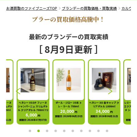
お酒買取のファイブニーズTOP
ブランデーの買取価格・買取実績
カルヴァ
ブラーの買取価格高騰中！
最新のブランデーの買取実績
［ 8月9日更新 ］
P フィーヌ
ヘネシー VSOP フィーヌ
ポール・ジロー 35年 ト
ヘネシー XO 金キャップ ク
レミー マ
 スリムボト
シャンパーニュ スリムボト
レ・ラール 700ml
リアボトル 1000ml
エクストラ
 700ml
ル クリアボトル 700ml Y2
20,000
34,000
ヌ シャンパ
円
円
0
6,000
4,
円
円
買取日 2026年06月23日
買取日 2026年06月21日
年05月11日
買取日 2026年07月07日
買取日 20