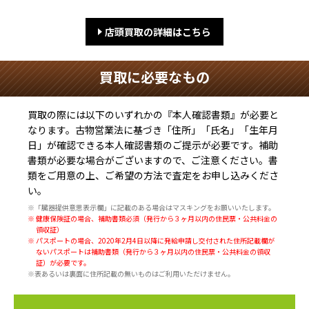
店頭買取の詳細はこちら
買取に必要なもの
買取の際には以下のいずれかの『本人確認書類』が必要と
なります。古物営業法に基づき
「住所」「氏名」「生年月
日」
が確認できる本人確認書類のご提示が必要です。補助
書類が必要な場合がございますので、ご注意ください。書
類をご用意の上、ご希望の方法で査定をお申し込みくださ
い。
※「臓器提供意思表示欄」に記載のある場合はマスキングをお願いいたします。
※ 健康保険証の場合、補助書類必須（発行から３ヶ月以内の住民票・公共料金の
領収証）
※ パスポートの場合、2020年2月4日以降に発給申請し交付された住所記載欄が
ないパスポートは補助書類（発行から３ヶ月以内の住民票・公共料金の領収
証）が必要です。
※表あるいは裏面に住所記載の無いものはご利用いただけません。