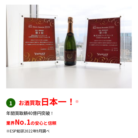
日本一！
お酒買取
※
1
年間買取額40億円突破！
No.1
業界
の安心と信頼
※ESP総研2022年9月調べ