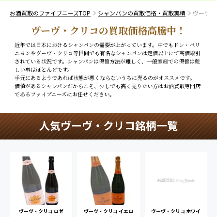
お酒買取のファイブニーズTOP
シャンパンの買取価格・買取実績
ヴーヴ・
ヴーヴ・クリコの買取価格高騰中！
近年では日本におけるシャンパンの需要が上がっています。中でもドン・ペリ
ニヨンやヴーヴ・クリコ等世間でも有名なシャンパンは定価以上にて高価取引
されている状況です。シャンパンは保管方法が難しく、一般家庭での保管は難
しい事はほとんどです。
手元にあるようであれば状態が悪くならないうちに売るのがオススメです。
価値があるシャンパンだからこそ、少しでも高く売りたい方はお酒買取専門店
であるファイブニーズにお任せください。
人気ヴーヴ・クリコ銘柄一覧
ヴーヴ・クリコ ロゼ
ヴーヴ・クリコ イエロ
ヴーヴ・クリコ ホワイ