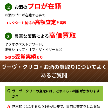
プロが在籍
お酒の
2
お酒のプロが在籍する事で、
高額査定
コレクターも納得の
を実現
高価買取
豊富な販路による
3
ヤフオクベストアワード、
楽天ショップ・オブ・ザ・イヤーなど
受賞実績
多数の
あり
ヴーヴ・クリコ・お酒の買取りについてよく
あるご質問
Q
ヴーヴ・クリコの査定には、どれくらい時間がかかります
か？
A
基本的には1本あたり1分が目安で、事前に査定をしたお品