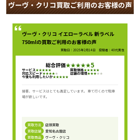
ヴーヴ・クリコ買取ご利用のお客様の声
ヴーヴ・クリコ イエローラベル 新ラベル
750mlの買取ご利用のお客様の声
買取日：2025年2月14日 投稿者：40代男性
5
総合評価
★
★
★
★
★
サービス
買取価格
★
★
★
★
★
★
★
★
★
★
対応スピード
店舗の環境
★
★
★
★
★
★
★
★
★
★
今後も利用したいか
★
★
★
★
★
接客、サービスはとても満足しています。 車て行くので駐車
場が欲しいです。
買取方法
店頭買取
買取店舗
愛知名古屋店
買取商品
ヴーヴ・クリコ