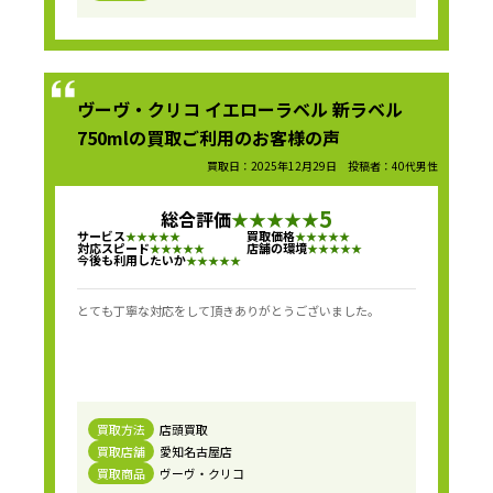
ヴーヴ・クリコ イエローラベル 新ラベル
750mlの買取ご利用のお客様の声
買取日：2025年12月29日 投稿者：40代男性
5
総合評価
★
★
★
★
★
サービス
買取価格
★
★
★
★
★
★
★
★
★
★
対応スピード
店舗の環境
★
★
★
★
★
★
★
★
★
★
今後も利用したいか
★
★
★
★
★
とても丁寧な対応をして頂きありがとうございました。
買取方法
店頭買取
買取店舗
愛知名古屋店
買取商品
ヴーヴ・クリコ