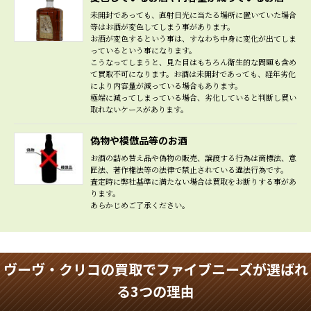
未開封であっても、直射日光に当たる場所に置いていた場合
等はお酒が変色してしまう事があります。
お酒が変色するという事は、すなわち中身に変化が出てしま
っているという事になります。
こうなってしまうと、見た目はもちろん衛生的な問題も含め
て買取不可になります。お酒は未開封であっても、経年劣化
により内容量が減っている場合もあります。
極端に減ってしまっている場合、劣化していると判断し買い
取れないケースがあります。
偽物や模倣品等のお酒
お酒の詰め替え品や偽物の販売、譲渡する行為は商標法、意
匠法、著作権法等の法律で禁止されている違法行為です。
査定時に弊社基準に満たない場合は買取をお断りする事があ
ります。
あらかじめご了承ください。
ヴーヴ・クリコの買取でファイブニーズが選ばれ
る3つの理由