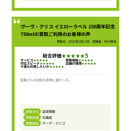
ヴーヴ・クリコ イエローラベル 250周年記念
750mlの買取ご利用のお客様の声
買取日：2025年2月13日 投稿者：40代男性
5
総合評価
★
★
★
★
★
サービス
買取価格
★
★
★
★
★
★
★
★
★
★
対応スピード
店舗の環境
★
★
★
★
★
★
★
★
★
★
今後も利用したいか
★
★
★
★
★
店長さんの対応も非常に良かった。
買取方法
店頭買取
買取店舗
広島店
買取商品
ヴーヴ・クリコ