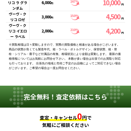
10,000
167%
6,000
リコ ラ グラ
円
円
ンダム
ヴーヴ・ク
4,500
150%
3,000
円
円
リコ ロゼ
ヴーヴ・ク
4,200
210%
2,000
リコ イエロ
円
円
ー ラベル
※買取相場は日々変動しますので、実際の買取価格と相違がある場合がございます。
商品の状態が良くても製造年代、箱・ラベル・ボトルデザイン、保管状態、箱・替
栓・シリアル・冊子など付属品の有無、相場状況により金額は変動します。 最新の価
格情報についてはお気軽にお問合せ下さい。 本数が多い場合は出張でのお買取り対応
も行っております。 出張先の地域と売却ご予定のお品物によってご対応できない場合
がございます。ご希望の場合は一度お問合せください。
完全無料！査定依頼はこちら
0
査定・キャンセル
円
で
気軽にご相談ください