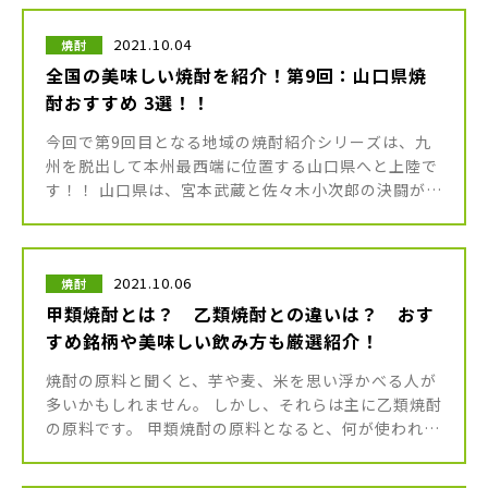
2021.10.04
焼酎
全国の美味しい焼酎を紹介！第9回：山口県焼
酎おすすめ 3選！！
今回で第9回目となる地域の焼酎紹介シリーズは、九
州を脱出して本州最西端に位置する山口県へと上陸で
す！！ 山口県は、宮本武蔵と佐々木小次郎の決闘が行
われたとされる「巖流島（がんりゅうじま）」がある
下関市も有名ですよね。 一 […]
2021.10.06
焼酎
甲類焼酎とは？ 乙類焼酎との違いは？ おす
すめ銘柄や美味しい飲み方も厳選紹介！
焼酎の原料と聞くと、芋や麦、米を思い浮かべる人が
多いかもしれません。 しかし、それらは主に乙類焼酎
の原料です。 甲類焼酎の原料となると、何が使われて
いるかを知らない人も多いのではないでしょうか？ そ
こでこの記事では、甲類 […]