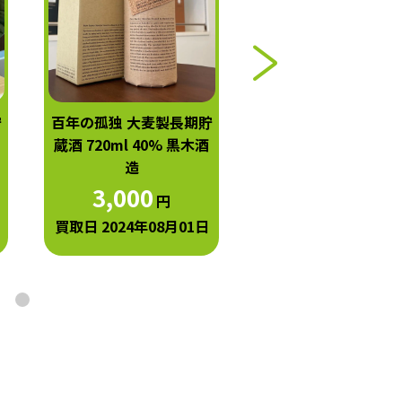
貯
百年の孤独 大麦製長期貯
百年の孤独 大麦製長
蔵酒 720ml 40% 黒木酒
蔵酒 720ml 40% 黒
造
造
3,000
3,100
円
円
買取日 2024年08月01日
買取日 2024年07月3