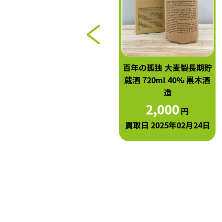
失われた時を求めて 第二
百年の孤独 大麦製長期貯
篇 栗 700ml
蔵酒 720ml 40% 黒木酒
造
3,000
円
2,000
円
買取日 2025年05月20日
買取日 2025年02月24日