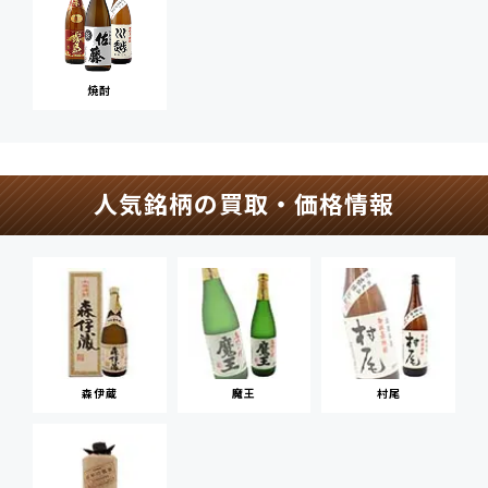
焼酎
人気銘柄の買取・価格情報
森伊蔵
魔王
村尾