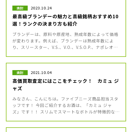
2023.10.24
焼酎
最高級ブランデーの魅力と高級銘柄おすすめ10
選！ランクの決まり方も紹介
ブランデーは、原料や原産地、熟成年数によって価格
が変わります。例えば、ブランデーは熟成年数によ
り、スリースター、V.S.、V.O.、V.S.O.P.、ナポレオン
などのランク（等級）に分けられます。 手間暇をかけ
て作られた […]
2021.10.04
焼酎
高価買取査定にはここをチェック！ カミュ ジ
ャズ
みなさん、こんにちは。ファイブニーズ商品担当スタ
ッフです！ 今回ご紹介するお酒は、「カミュ ジャ
ズ」です！！ スリムでスマートなボトルが特徴的なカ
ミュ ジャズは、バブル時代に海外旅行のお土産など
で大人気だったこともあり、 […]