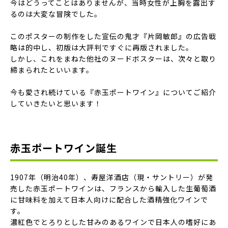
今はどうってことはありませんが、当時女性が上胸を露出す
るのは大変な冒険でした。
このポスターの制作をした
宣伝の鬼才『片岡敏郎』
の広告戦
略は的中し、
初版は大評判ですぐに再版
されました。
しかし、これをまねた他社のヌードボスターは、
次々と取り
締まられた
といいます。
今も愛され続けている
『赤玉ポートワイン』
についてご紹介
していきたいと思います！
赤玉ポートワイン誕生
1907年（明治40年）、
寿屋洋酒店（現・サントリー）
が発
売した赤玉ポートワインは、フランスから輸入した生葡萄酒
に甘味料を加えて日本人向けに配合した酒精強化ワインで
す。
濃紅色でとろりとした甘みのあるワインで日本人の嗜好にあ