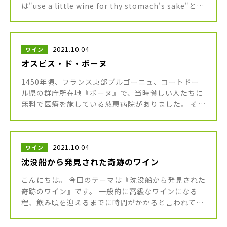
は"use a little wine for thy stomach's sake"とい
う名言があります。 これは「汝 […]
2021.10.04
ワイン
オスピス・ド・ボーヌ
1450年頃、フランス東部ブルゴーニュ、コートドー
ル県の群庁所在地『ボーヌ』で、当時貧しい人たちに
無料で医療を施している慈恵病院がありました。 その
名は『オスピス・ド・ボーヌ』、直訳すると『ボーヌ
の病院』。 その費用は、 […]
2021.10.04
ワイン
沈没船から発見された奇跡のワイン
こんにちは。 今回のテーマは『沈没船から発見された
奇跡のワイン』です。 一般的に高級なワインになる
程、飲み頃を迎えるまでに時間がかかると言われてお
り、収穫されてから10～20年程度熟成させる事でや
っと飲み頃を迎えるワイン […]