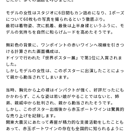
モデルの女性はスタジオに
6日間もカン詰め
になり、1ポーズ
について
60枚
もの写真を撮られるという徹底ぶり。
最初は着物姿、次に肌着、最後は上半身裸というふうに、モ
デルの気持ちを自然に和らげムードを高めたそうです。
無彩色の背景に、ワンポイントの赤いワインへ視線を引きつ
ける計算された画面構成は、
ドイツで行われた『世界ポスター展』で第1位
に入賞されま
した。
しかしモデルの女性は、
このポスターに出演したことによっ
て親から勘当されてしまいます。
当時、胸元から上の裸はインパクトが強く、好評だったにも
かかわらず、
こんな姿は若い娘がやることではない
と、姉
弟、親戚中から批判され、親から勘当されたそうです。
しかし、このポスター出版後から赤玉ポートワインは
驚異的
な売り上げ
を記録します。
関東大震災にあたって寿屋が精力的な支援活動をしたことも
あって、赤玉ポートワインの存在も全国的に知られるように