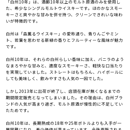
「白州10年」は、酒齢10年以上のモルト原酒のみを使用し
た、希少なシングルモルトウイスキーです。ほのかなスモー
キーさと爽やかな甘みを併せ持つ、クリーンできれいな味わ
いが特徴的です。
白州は「森薫るウイスキー」の愛称通り、青りんごやミン
ト、若葉を思わせる新緑の香りとフルーティーな風味が魅力
です。
白州10年は、それらの白州らしい香味に加え、バニラのよう
なまろやかな甘みと、適度なスモーキーさ、軽快な口当たり
を実現していました。ストレートはもちろん、ハイボールに
しても美味しく、飲みやすさも人気の一因でした。
しかし2013年に出荷が終了し、店頭在庫が無くなるまでの
期間限定販売となってしまいました。その理由は、白州ブラ
ンドの人気が高まり過ぎ、モルト原酒が慢性的に不足してい
たためです。
白州10年は、長期熟成の18年や25年ボトルよりも入手が一
層困難になり、希少価値が高まっています。今後再販される