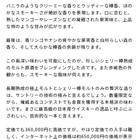
バニラのようなクリーミーな香りとウッディーな樽香、ほの
かなスモーキーさが絶妙な香りを表現します。口に含むと、
熟したマンゴーやレーズンなどの凝縮された果実味と、上品
な柿のような甘みが広がります。
最後は、青リンゴやナシの爽やかな果実香と白州らしい森の
香り、そして大らかな樽香の余韻が残ります。
この奥深い味わいを可能にしたのが、珍しいシェリー樽熟成
のモルト原酒をブレンディングした点です。また赤褐色の外
観からも、スモーキーな風味が伺えます。
長期熟成の極上モルトとシェリー樽モルトのみの贅沢な造り
は、サントリーの技術の極みと言えるでしょう。数量限定な
がら、権威あるコンテストでも金賞を獲得する本格派の味わ
いです。まさに最高級の日本産ウイスキーの逸品と呼ぶにふ
さわしい、芸術的な一本と言えます。
定価でも360,000円と高価ですが、やはり定価での入手は難
しく、インターネット上の価格は約650,000円の価格が表示