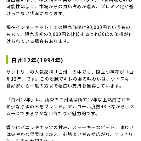
可能性は低く、市場からの買い占めが進み、プレミア化が避
けられない状況にあります。
現在インターネット上での販売価格は90,000円というもの
もあり、販売当初の3,000円と比較すると約30倍の価格が付
けられている場合もあります。
白州12年(1994年)
サントリーの人気銘柄「白州」の中でも、際立つ存在が「白
州12年」です。この淡麗でキレのある味わいは、ウイスキー
愛好家から一般の方まで幅広い支持を獲得しています。
「白州12年」は、山梨の白州蒸溜所で12年以上熟成された
希少な原酒のみをブレンド。アルコール度数43％ながら、ス
ムースでまろやかな口当たりが魅力的です。
香りはバニラやナッツの甘み、スモーキーなピート。味わい
は爽やかな果実味に加え、心地よい甘みが広がり、すっきり