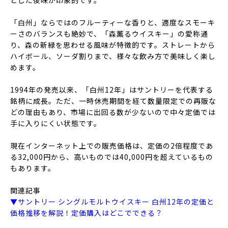
とした後味が印象的です。
「白州」ならではのフルーティーな香りと、適度なスモーキ
ーさのバランスも絶妙で、「森薫るウイスキー」の愛称通
り、森の新緑を思わせる風味が特徴的です。ストレートから
ハイボール、ソーダ割りまで、様々な飲み方で美味しく楽し
めます。
1994年の発売以来、「白州12年」はサントリーを代表する
銘柄に成長。ただ、一時休売期間を経て数量限定での再販な
どの理由もあり、市場に出回る数が少ないので中々定価では
手に入りにくい状態です。
現在インターネット上での販売価格は、定価の2倍程度であ
る32,000円から、高いものでは40,000円を超えているもの
もあります。
関連記事
▼サントリー シングルモルトウイスキー 白州12年の定価と
価格推移を解説！定価購入はどこでできる？