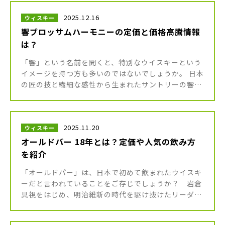
2025.12.16
ウィスキー
響ブロッサムハーモニーの定価と価格高騰情報
は？
「響」という名前を聞くと、特別なウイスキーという
イメージを持つ方も多いのではないでしょうか。 日本
の匠の技と繊細な感性から生まれたサントリーの響シ
リーズは、国内外で非常に高い評価を受けているジャ
パニーズブレンデッドウイス […]
2025.11.20
ウィスキー
オールドパー 18年とは？定価や人気の飲み方
を紹介
「オールドパー」は、日本で初めて飲まれたウイスキ
ーだと言われていることをご存じでしょうか？ 岩倉
具視をはじめ、明治維新の時代を駆け抜けたリーダー
たちが愛飲していたそうです。 長い歴史をもち、日本
でも長く愛されているオール […]