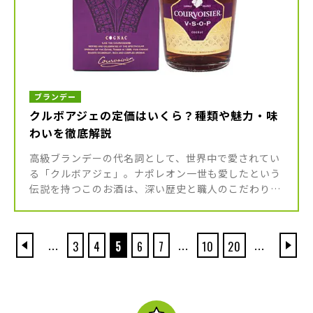
ブランデー
クルボアジェの定価はいくら？種類や魅力・味
わいを徹底解説
高級ブランデーの代名詞として、世界中で愛されてい
る「クルボアジェ」。ナポレオン一世も愛したという
伝説を持つこのお酒は、深い歴史と職人のこだわりが
幾重にも積み重なった至高の逸品です。 今回は、クル
ボアジェがどのような背景を […]
...
...
...
3
4
5
6
7
10
20