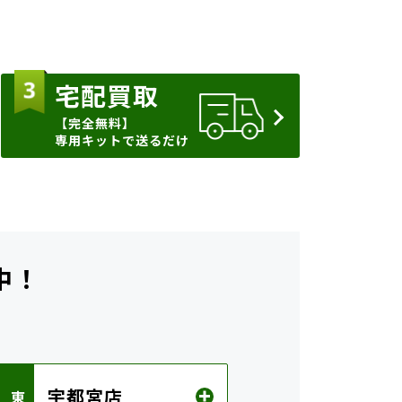
宅配買取
【完全無料】
専用キットで送るだけ
中！
ら
宇都宮店
 東