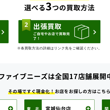
3
選べる
つの買取方法
出張買取
ご自宅やお店で買取完
了！
※各買取方法の詳細はリンク先をご確認ください。
ファイブニーズは
全国17店舗展開
その場ですぐ現金化！
お店をお探しの方はこち
宮城仙台店
東 北
関