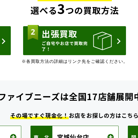
3
選べる
つの買取方法
出張買取
ご自宅やお店で買取完
了！
※各買取方法の詳細はリンク先をご確認ください。
ファイブニーズは
全国17店舗展開
その場ですぐ現金化！
お店をお探しの方はこち
宮城仙台店
東 北
関