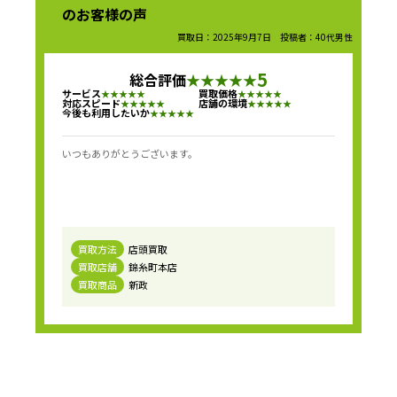
のお客様の声
買取日：2025年9月7日 投稿者：40代男性
5
総合評価
★
★
★
★
★
サービス
買取価格
★
★
★
★
★
★
★
★
★
★
対応スピード
店舗の環境
★
★
★
★
★
★
★
★
★
★
今後も利用したいか
★
★
★
★
★
いつもありがとうございます。
買取方法
店頭買取
買取店舗
錦糸町本店
買取商品
新政