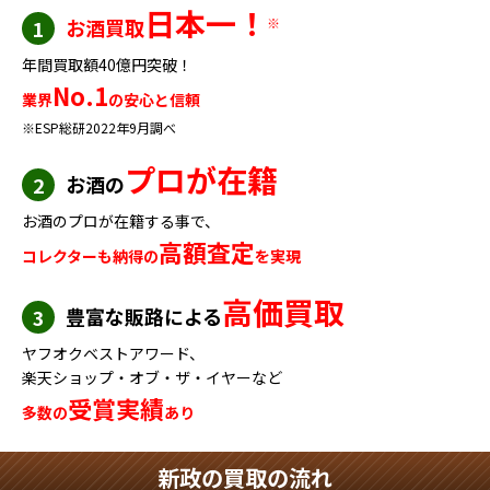
日本一！
お酒買取
※
1
年間買取額40億円突破！
No.1
業界
の安心と信頼
※ESP総研2022年9月調べ
プロが在籍
お酒の
2
お酒のプロが在籍する事で、
高額査定
コレクターも納得の
を実現
高価買取
豊富な販路による
3
ヤフオクベストアワード、
楽天ショップ・オブ・ザ・イヤーなど
受賞実績
多数の
あり
新政の買取の流れ