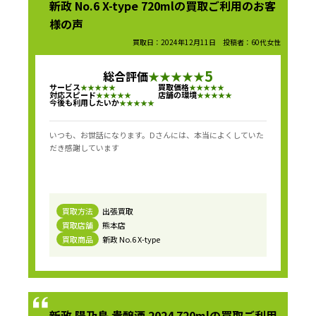
新政 No.6 X-type 720mlの買取ご利用のお客
様の声
買取日：2024年12月11日 投稿者：60代女性
5
総合評価
★
★
★
★
★
サービス
買取価格
★
★
★
★
★
★
★
★
★
★
対応スピード
店舗の環境
★
★
★
★
★
★
★
★
★
★
今後も利用したいか
★
★
★
★
★
いつも、お世話になります。Dさんには、本当によくしていた
だき感謝しています
買取方法
出張買取
買取店舗
熊本店
買取商品
新政 No.6 X-type
新政 陽乃鳥 貴醸酒 2024 720mlの買取ご利用