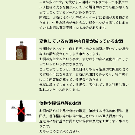
ースが多いです。何故なら未開封のつもりであっても瓶やコ
ルク栓等に大きな傷が入っている場合中身まで状態が悪くな
ってしまっているケースがある為です。
同様に、お酒にはラベル等のパッケージに価値がある物があ
ります。中身の銘柄が分からない程ラベルが損傷してしまっ
ているお酒は買取不可になる場合があります。
変色しているお酒や内容量が減っているお酒
未開封であっても、直射日光に当たる場所に置いていた場合
等はお酒が変色してしまう事があります。
お酒が変色するという事は、すなわち中身に変化が出てしま
っているという事になります。
こうなってしまうと、見た目はもちろん衛生的な問題も含め
て買取不可になります。お酒は未開封であっても、経年劣化
により内容量が減っている場合もあります。
極端に減ってしまっている場合、劣化していると判断し買い
取れないケースがあります。
偽物や模倣品等のお酒
お酒の詰め替え品や偽物の販売、譲渡する行為は商標法、意
匠法、著作権法等の法律で禁止されている違法行為です。
査定時に弊社基準に満たない場合は買取をお断りする事があ
ります。
あらかじめご了承ください。