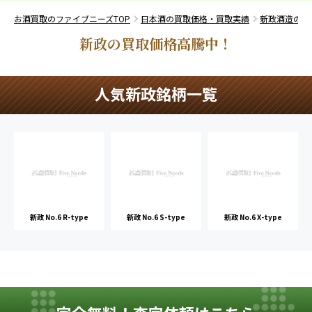
お酒買取のファイブニーズTOP
日本酒の買取価格・買取実績
新政酒造の買
新政の買取価格高騰中！
人気新政銘柄一覧
新政 No.6 R-type
新政 No.6 S-type
新政 No.6 X-type