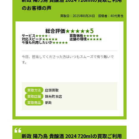
のお客様の声
買取日：2025年8月24日 投稿者：40代男性
5
総合評価
★
★
★
★
★
サービス
買取価格
★
★
★
★
★
★
★
★
★
★
対応スピード
店舗の環境
★
★
★
★
★
★
★
★
★
★
今後も利用したいか
★
★
★
★
★
今日、担当してくださった方はいつもスムーズで有り難いで
す。
買取方法
店頭買取
買取店舗
錦糸町本店
買取商品
新政
新政 陽乃鳥 貴醸酒 2024 720mlの買取ご利用