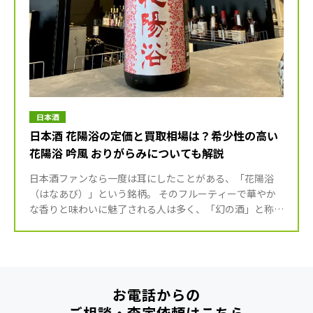
日本酒
日本酒 花陽浴の定価と買取相場は？希少性の高い
花陽浴 吟風 おりがらみについても解説
日本酒ファンなら一度は耳にしたことがある、「花陽浴
（はなあび）」という銘柄。 そのフルーティーで華やか
な香りと味わいに魅了される人は多く、「幻の酒」と称さ
れるほど高い人気を誇っています。 今回は、そんな大人
気の日本酒「花 […]
お電話からの
ご相談・査定依頼
はこちら