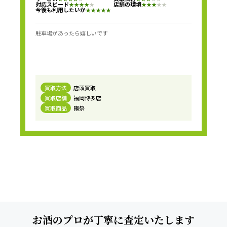
対応スピード
店舗の環境
★
★
★
★
★
★
★
★
★
★
今後も利用したいか
★
★
★
★
★
駐車場があったら嬉しいです
買取方法
店頭買取
買取店舗
福岡博多店
買取商品
獺祭
お酒のプロが丁寧に査定いたします