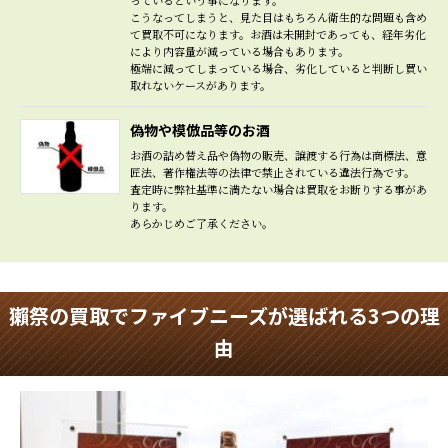
っているという事になります。
こうなってしまうと、見た目はもちろん衛生的な問題も含め
て買取不可になります。お酒は未開封であっても、経年劣化
により内容量が減っている場合もあります。
極端に減ってしまっている場合、劣化していると判断し買い
取れないケースがあります。
偽物や模倣品等のお酒
お酒の詰め替え品や偽物の販売、譲渡する行為は商標法、意
匠法、著作権法等の法律で禁止されている違法行為です。
査定時に弊社基準に満たない場合は買取をお断りする事があ
ります。
あらかじめご了承ください。
獺祭の買取でファイブニーズが選ばれる3つの理
由