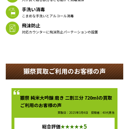
手洗い消毒
こまめな手洗いとアルコール消毒
飛沫防止
対応カウンターに飛沫防止パーテーションの設置
獺祭買取ご利用のお客様の声
獺祭 純米大吟醸 磨き 二割三分 720mlの買取
ご利用のお客様の声
買取日：2025年3月4日 投稿者：40代男性
5
総合評価
★
★
★
★
★