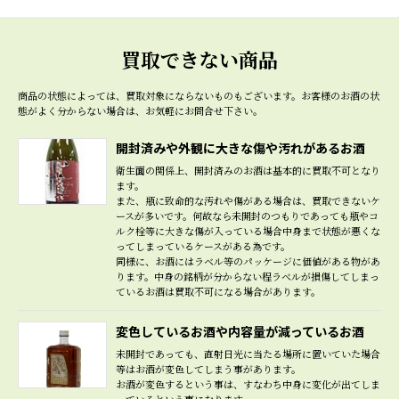
買取できない商品
商品の状態によっては、買取対象にならないものもございます。
お客様のお酒の状
態がよく分からない場合は、お気軽にお問合せ下さい。
開封済みや外観に大きな傷や汚れがあるお酒
衛生面の関係上、開封済みのお酒は基本的に買取不可となり
ます。
また、瓶に致命的な汚れや傷がある場合は、買取できないケ
ースが多いです。何故なら未開封のつもりであっても瓶やコ
ルク栓等に大きな傷が入っている場合中身まで状態が悪くな
ってしまっているケースがある為です。
同様に、お酒にはラベル等のパッケージに価値がある物があ
ります。中身の銘柄が分からない程ラベルが損傷してしまっ
ているお酒は買取不可になる場合があります。
変色しているお酒や内容量が減っているお酒
未開封であっても、直射日光に当たる場所に置いていた場合
等はお酒が変色してしまう事があります。
お酒が変色するという事は、すなわち中身に変化が出てしま