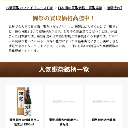
お酒買取のファイブニーズTOP
日本酒の買取価格・買取実績
旭酒造の買取
獺祭の買取価格高騰中！
世界でも人気の日本酒「獺祭（だっさい）」。獺祭には大きくわけて「磨き」
と「遠心分離」2つの種類があります。どちらも旭酒造のこだわりと想いが詰
まった日本酒です。獺祭を含め日本酒は鮮度が重要視されるお酒です。アルコ
ール度数が低いことから、保存の仕方によっては経年劣化に弱く、美味しさを
保証できなくなってしまいます。その為、一日でも早いお持込みが高価買取の
最重要ポイントです。
人気獺祭銘柄一覧
獺祭 純米大吟醸 磨き二
獺祭 純米大吟醸 磨き三
獺祭 純米大吟醸45
割三分 1800ml
割九分