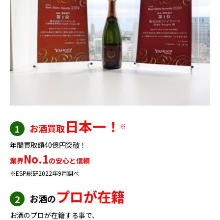
日本一！
お酒買取
※
1
年間買取額40億円突破！
No.1
業界
の安心と信頼
※ESP総研2022年9月調べ
プロが在籍
お酒の
2
お酒のプロが在籍する事で、