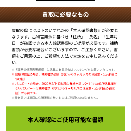
買取に必要なもの
買取の際には以下のいずれかの『本人確認書類』が必要と
なります。古物営業法に基づき
「住所」「氏名」「生年月
日」
が確認できる本人確認書類のご提示が必要です。補助
書類が必要な場合がございますので、ご注意ください。書
類をご用意の上、ご希望の方法で査定をお申し込みくださ
い。
※「臓器提供意思表示欄」に記載のある場合はマスキングをお願いいたします。
※ 健康保険証の場合、補助書類必須（発行から３ヶ月以内の住民票・公共料金の
領収証）
※ パスポートの場合、2020年2月4日以降に発給申請し交付された住所記載欄が
ないパスポートは補助書類（発行から３ヶ月以内の住民票・公共料金の領収
証）が必要です。
※表あるいは裏面に住所記載の無いものはご利用いただけません。
本人確認にご使用可能な書類