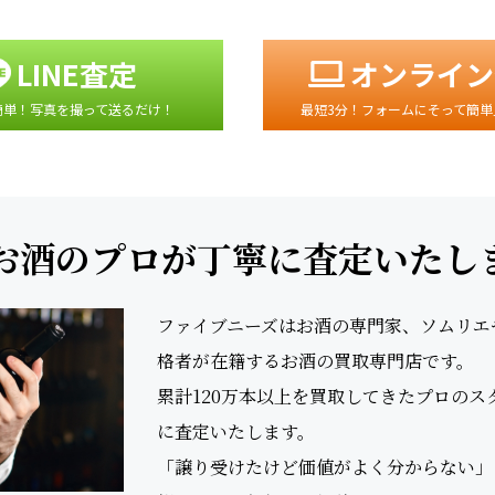
LINE査定
オンライン
簡単！写真を撮って送るだけ！
最短3分！フォームにそって簡単
お酒のプロが丁寧に査定いたし
ファイブニーズはお酒の専門家、ソムリエやS
格者が在籍するお酒の買取専門店です。
累計120万本以上を買取してきたプロの
に査定いたします。
「譲り受けたけど価値がよく分からない」