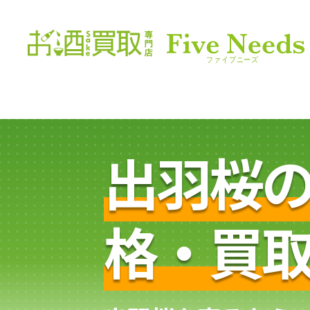
出羽桜
格・買