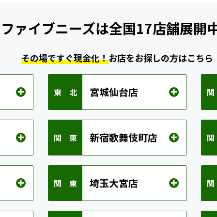
ファイブニーズは
全国17店舗展開
その場ですぐ現金化！
お店をお探しの方はこちら
宮城仙台店
東 北
関
新宿歌舞伎町店
関 東
関
埼玉大宮店
関 東
関