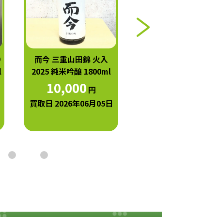
り
而今 三重山田錦 火入
十四代 中取り大吟醸 
l
2025 純米吟醸 1800ml
山田錦 720ml
10,000
22,000
円
円
買取日 2026年06月05日
買取日 2026年05月2