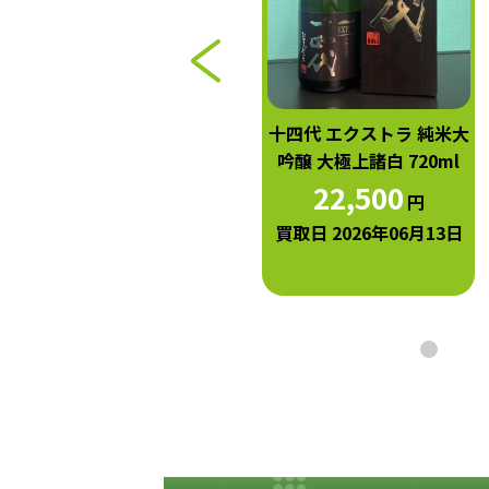
而今 純米吟醸 火入 八反
十四代 エクストラ 純米大
錦 1800ml
吟醸 大極上諸白 720ml
17,000
22,500
円
円
買取日 2026年06月24日
買取日 2026年06月13日