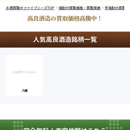
お酒買取のファイブニーズTOP
焼酎の買取価格・買取実績
芋焼酎の買取価
高良酒造の買取価格高騰中！
人気高良酒造銘柄一覧
八幡