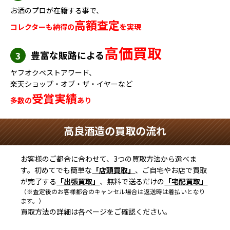
お酒のプロが在籍する事で、
高額査定
コレクターも納得の
を実現
高価買取
豊富な販路による
3
ヤフオクベストアワード、
楽天ショップ・オブ・ザ・イヤーなど
受賞実績
多数の
あり
高良酒造の買取の流れ
お客様のご都合に合わせて、3つの買取方法から選べま
す。初めてでも簡単な
「店頭買取」
、ご自宅やお店で買取
が完了する
「出張買取」
、無料で送るだけの
「宅配買取」
（※査定後のお客様都合のキャンセル場合は返送時は着払いとなり
ます。）
買取方法の詳細は各ページをご確認ください。