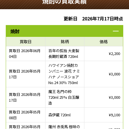
焼酎の買取実績
更新日 2026年7月17日時点
焼酎
買取日
銘柄
価格
買取日 2026年06月
百年の孤独 大麦製
¥2,200
04日
長期貯蔵酒 720ml
ハワイアン焼酎カ
買取日 2026年05月
ンパニー 波花 ナミ
¥3,000
17日
ハナ ノースショア
No.24 30％ 750ml
魔王 名門の粋
買取日 2026年05月
720ml 25% 白玉醸
¥3,000
17日
造
買取日 2026年05月
森伊蔵 720ml
¥9,100
08日
買取日 2026年05月
薩州 赤兎馬 極味の