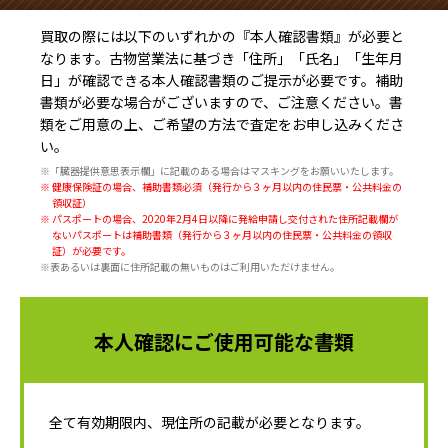
買取の際には以下のいずれかの『本人確認書類』が必要と
なります。古物営業法に基づき
「住所」「氏名」「生年月
日」
が確認できる本人確認書類のご提示が必要です。補助
書類が必要な場合がございますので、ご注意ください。書
類をご用意の上、ご希望の方法で査定をお申し込みくださ
い。
※「臓器提供意思表示欄」に記載のある場合はマスキングをお願いいたします。
※ 健康保険証の場合、補助書類必須（発行から３ヶ月以内の住民票・公共料金の
領収証）
※ パスポートの場合、2020年2月4日以降に発給申請し交付された住所記載欄が
ないパスポートは補助書類（発行から３ヶ月以内の住民票・公共料金の領収
証）が必要です。
※表あるいは裏面に住所記載の無いものはご利用いただけません。
本人確認にご使用可能な書類
全て有効期限内、現住所の記載が必要となります。