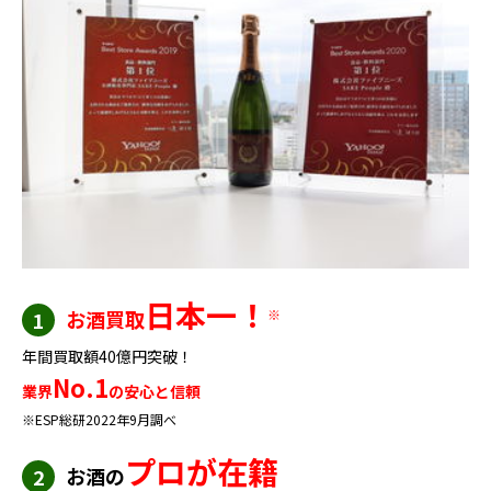
日本一！
お酒買取
※
1
年間買取額40億円突破！
No.1
業界
の安心と信頼
※ESP総研2022年9月調べ
プロが在籍
お酒の
2