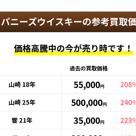
ャパニーズウイスキーの参考買取
価格高騰中の
今が売り時です！
過去の買取価格
55,000
208
山崎 18年
円
500,000
240
山崎 25年
円
35,000
223
響 21年
円