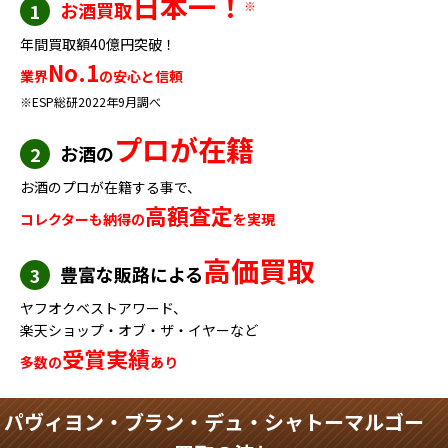
日本一！
お酒買取
※
1
年間買取額40億円突破！
No.1
業界
の安心と信頼
※ESP総研2022年9月調べ
プロが在籍
お酒の
2
お酒のプロが在籍する事で、
高額査定
コレクターも納得の
を実現
高価買取
豊富な販路による
3
ヤフオクベストアワード、
楽天ショップ・オブ・ザ・イヤーなど
受賞実績
多数の
あり
パヴィヨン・ブラン・デュ・シャトーマルゴー