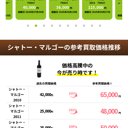
マルゴー
750ml
750ml
2015 750ml
ュ・シャト
0ml
40,000
36,000
115,000
2015
円
円
円
0
13,
円
買取日 2026年07月04日
買取日 2025年05月29日
買取日 2025年05月07日
09月15日
買取日 202
シャトー・マルゴーの参考買取価格推移
価格高騰中の
今が売り時です！
過去の買取価格
参考買取価格※
シャトー・
65,000
155%
42,000
マルゴー
円
円
2010
シャトー・
48,000
192%
25,000
マルゴー
円
円
2011
シャトー・
50,000
200%
25,000
マルゴー