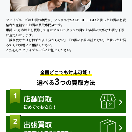
ファイブニーズはお酒の専門家、ソムリエやSAKE DIPLOMAと言ったお酒の有資
格者が在籍するお酒の買取専門店です。
累計120万本以上を買取してきたプロのスタッフの目でお客様の大事なお酒を丁寧
に査定いたします。
「譲り受けたけど価値がよく分からない」「お酒の名前が読めない」と言ったお悩
みでもお気軽にご相談ください。
ご安心してファイブニーズにお任せください。
全国どこでも対応可能！
3
選べる
つの買取方法
店舗買取
初めてでも安心！
出張買取