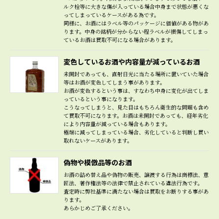
ルク栓等に大きな傷が入っている場合中身まで状態が悪くな
ってしまっているケースがある為です。
同様に、お酒にはラベル等のパッケージに価値がある物があ
ります。中身の銘柄が分からない程ラベルが損傷してしまっ
ているお酒は買取不可になる場合があります。
変色しているお酒や内容量が減っているお酒
未開封であっても、直射日光に当たる場所に置いていた場合
等はお酒が変色してしまう事があります。
お酒が変色するという事は、すなわち中身に変化が出てしま
っているという事になります。
こうなってしまうと、見た目はもちろん衛生的な問題も含め
て買取不可になります。お酒は未開封であっても、経年劣化
により内容量が減っている場合もあります。
極端に減ってしまっている場合、劣化していると判断し買い
取れないケースがあります。
偽物や模倣品等のお酒
お酒の詰め替え品や偽物の販売、譲渡する行為は商標法、意
匠法、著作権法等の法律で禁止されている違法行為です。
査定時に弊社基準に満たない場合は買取をお断りする事があ
ります。
あらかじめご了承ください。