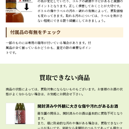
の色が変化していたり、コルクの破損やカビがあると減額の
ポイントとなります。正しく保管しておくことが大切です。
ボトルの傷やラベルの汚れ・破れの有無によって、買取価格
も変わってきます。取れる汚れについては、ラベルを剥がさ
ない程度にできる限り綺麗にしておきましょう。
付属品の有無をチェック
一部のものには専用の箱等が付いている場合があります。付
属品が全て揃っているかどうかも、査定の際の重要なポイン
トです。
買取できない商品
商品の状態によっては、買取対象にならないものもございます。
お客様のお酒の状
態がよく分からない場合は、お気軽にお問合せ下さい。
開封済みや外観に大きな傷や汚れがあるお酒
衛生面の関係上、開封済みのお酒は基本的に買取不可となり
ます。
また、瓶に致命的な汚れや傷がある場合は、買取できないケ
ースが多いです。何故なら未開封のつもりであっても瓶やコ