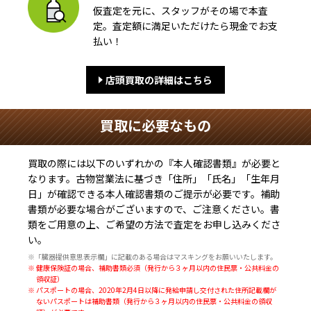
仮査定を元に、スタッフがその場で本査
定。査定額に満足いただけたら現金でお支
払い！
店頭買取の詳細はこちら
買取に必要なもの
買取の際には以下のいずれかの『本人確認書類』が必要と
なります。古物営業法に基づき
「住所」「氏名」「生年月
日」
が確認できる本人確認書類のご提示が必要です。補助
書類が必要な場合がございますので、ご注意ください。書
類をご用意の上、ご希望の方法で査定をお申し込みくださ
い。
※「臓器提供意思表示欄」に記載のある場合はマスキングをお願いいたします。
※ 健康保険証の場合、補助書類必須（発行から３ヶ月以内の住民票・公共料金の
領収証）
※ パスポートの場合、2020年2月4日以降に発給申請し交付された住所記載欄が
ないパスポートは補助書類（発行から３ヶ月以内の住民票・公共料金の領収