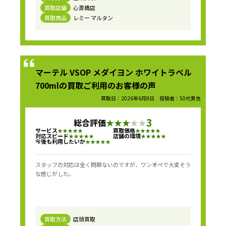
買取店舗
心斎橋店
買取商品
レミー マルタン
マーテル VSOP メダイヨン ホワイトラベル
700mlの買取ご利用のお客様の声
買取日：2026年6月8日 投稿者：50代男性
3
総合評価
★
★
★
★
★
サービス
買取価格
★
★
★
★
★
★
★
★
★
★
対応スピード
店舗の環境
★
★
★
★
★
★
★
★
★
★
今後も利用したいか
★
★
★
★
★
スタッフの対応は全く問題ないのですが、ワンオペで大変そう
な感じがした。
買取方法
店頭買取