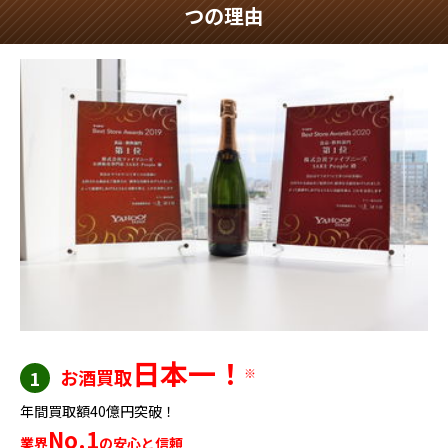
つの理由
日本一！
お酒買取
※
1
年間買取額40億円突破！
No.1
業界
の安心と信頼