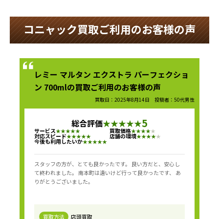
コニャック買取ご利用のお客様の声
レミー マルタン エクストラ パーフェクショ
ン 700mlの買取ご利用のお客様の声
買取日：2025年8月14日 投稿者：50代男性
5
総合評価
★
★
★
★
★
サービス
買取価格
★
★
★
★
★
★
★
★
★
★
対応スピード
店舗の環境
★
★
★
★
★
★
★
★
★
★
今後も利用したいか
★
★
★
★
★
スタッフの方が、とても良かったです。 良い方だと、安心し
て終われました。 南本町は遠いけど行って良かったです、 あ
りがとうございました。
買取方法
店頭買取