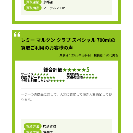
買取店舗
京都店
買取商品
マーテル VSOP
レミー マルタン クラブ スペシャル 700mlの
買取ご利用のお客様の声
買取日：2025年6月4日 投稿者：20代男性
5
総合評価
★
★
★
★
★
サービス
買取価格
★
★
★
★
★
★
★
★
★
★
対応スピード
店舗の環境
★
★
★
★
★
★
★
★
★
★
今後も利用したいか
★
★
★
★
★
一つ一つの商品に対して、入念に査定して頂き大変満足してお
ります。
買取方法
店頭買取
買取店舗
京都店