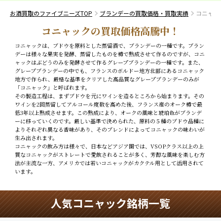
お酒買取のファイブニーズTOP
ブランデーの買取価格・買取実績
コニャッ
コニャックの買取価格高騰中！
コニャックは、ブドウを原料とした蒸留酒で、ブランデーの一種です。ブラン
デーは様々な果実を発酵、蒸留したものを樽で熟成させて作るのですが、コニ
ャックはぶどうのみを発酵させて作るグレープブランデーの一種です。また、
グレープブランデーの中でも、フランスのボルドー地方北部にあるコニャック
地方で作られ、厳格な基準をクリアした高品質なグレープブランデーのみが
「コニャック」と呼ばれます。
その製造工程は、まずブドウを元にワインを造るところから始まります。その
ワインを2回蒸留してアルコール度数を高めた後、フランス産のオーク樽で最
低3年以上熟成させます。この熟成により、オークの風味と琥珀色がブランデ
ーに移っていくのです。厳しい基準で決められた、原料の５種のブドウ品種に
よりそれぞれ異なる香味があり、そのブレンドによってコニャックの味わいが
生み出されます。
コニャックの飲み方は様々で、日本などアジア圏では、VSOPクラス以上の上
質なコニャックがストレートで愛飲されることが多く、芳醇な風味を楽しむ方
法が主流な一方、アメリカでは若いコニャックがカクテル用として活用されて
います。
人気コニャック銘柄一覧