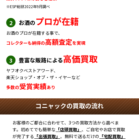
※ESP総研2022年9月調べ
プロが在籍
お酒の
2
お酒のプロが在籍する事で、
高額査定
コレクターも納得の
を実現
高価買取
豊富な販路による
3
ヤフオクベストアワード、
楽天ショップ・オブ・ザ・イヤーなど
受賞実績
多数の
あり
コニャックの買取の流れ
お客様のご都合に合わせて、3つの買取方法から選べま
す。初めてでも簡単な
「店頭買取」
、ご自宅やお店で買取
が完了する
「出張買取」
、無料で送るだけの
「宅配買取」