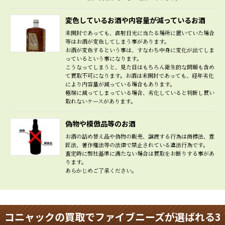
変色しているお酒や内容量が減っているお酒
未開封であっても、直射日光に当たる場所に置いていた場合
等はお酒が変色してしまう事があります。
お酒が変色するという事は、すなわち中身に変化が出てしま
っているという事になります。
こうなってしまうと、見た目はもちろん衛生的な問題も含め
て買取不可になります。お酒は未開封であっても、経年劣化
により内容量が減っている場合もあります。
極端に減ってしまっている場合、劣化していると判断し買い
取れないケースがあります。
偽物や模倣品等のお酒
お酒の詰め替え品や偽物の販売、譲渡する行為は商標法、意
匠法、著作権法等の法律で禁止されている違法行為です。
査定時に弊社基準に満たない場合は買取をお断りする事があ
ります。
あらかじめご了承ください。
コニャックの買取でファイブニーズが選ばれる3