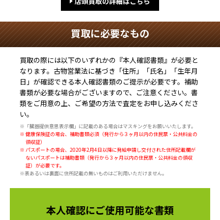
店頭買取の詳細はこちら
買取に必要なもの
買取の際には以下のいずれかの『本人確認書類』が必要と
なります。古物営業法に基づき
「住所」「氏名」「生年月
日」
が確認できる本人確認書類のご提示が必要です。補助
書類が必要な場合がございますので、ご注意ください。書
類をご用意の上、ご希望の方法で査定をお申し込みくださ
い。
※「臓器提供意思表示欄」に記載のある場合はマスキングをお願いいたします。
※ 健康保険証の場合、補助書類必須（発行から３ヶ月以内の住民票・公共料金の
領収証）
※ パスポートの場合、2020年2月4日以降に発給申請し交付された住所記載欄が
ないパスポートは補助書類（発行から３ヶ月以内の住民票・公共料金の領収
証）が必要です。
※表あるいは裏面に住所記載の無いものはご利用いただけません。
本人確認にご使用可能な書類