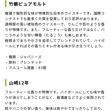
竹鶴ピュアモルト
複雑で個性的な味が特徴的な日本のウイスキーです。国際コ
ンテストでも数多くの賞を受賞しており定評があります。
透明度の高い琥珀色のウイスキーで、りんごや杏のような香
りが特徴です。また、フルーティーな香りだけではなく、バ
ニラのような甘い樽香（たるこう）も楽しめます。
極限までまろやかさを追求してブレンドされていて、ハイボ
ールにすればその香りとキレのある味が引き立つでしょう。
・種類：ジャパニーズ
・原料：ブレンデッド
・アルコール度数：43度
山崎12年
フルーティーな香りが特徴です。ハイボールにしても味や香
りが消えてしまうことがなく、居酒屋などでよく採用されて
います。
桃やバニラの甘い香り、後味は爽やかですっきりしており、